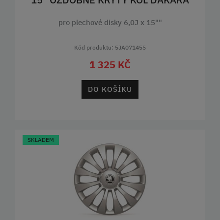
pro plechové disky 6,0J x 15""
Kód produktu: 5JA071455
1 325 KČ
DO KOŠÍKU
SKLADEM