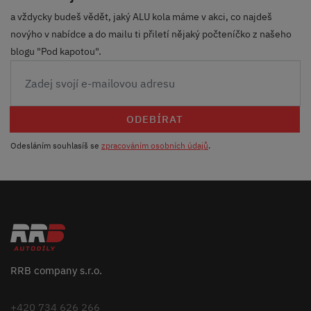
a vždycky budeš vědět, jaký ALU kola máme v akci, co najdeš
novýho v nabídce a do mailu ti přiletí nějaký počteníčko z našeho
blogu "Pod kapotou".
ODEBÍRAT
Odesláním souhlasíš se
zpracováním osobních údajů
.
RRB company s.r.o.
+420 734 626 266