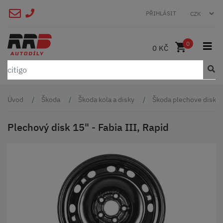
PŘIHLÁSIT
0
0 KČ
Úvod
Škoda
Škoda kola a disky
Škoda plechove disky
Plechový disk 15" - Fabia III, Rapid