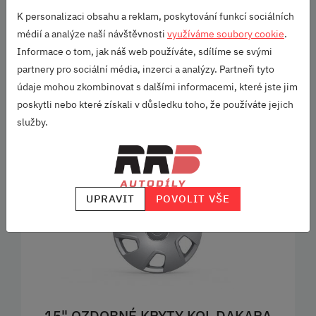
pro plechové disky 5,0J x 15""
K personalizaci obsahu a reklam, poskytování funkcí sociálních
médií a analýze naší návštěvnosti
využíváme soubory cookie
.
Kód produktu: 6V0071455
Informace o tom, jak náš web používáte, sdílíme se svými
1 529 KČ
partnery pro sociální média, inzerci a analýzy. Partneři tyto
údaje mohou zkombinovat s dalšími informacemi, které jste jim
DO KOŠÍKU
poskytli nebo které získali v důsledku toho, že používáte jejich
služby.
SKLADEM
UPRAVIT
POVOLIT VŠE
15" OZDOBNÉ KRYTY KOL DAKARA