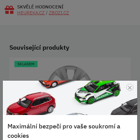
SKVĚLÉ HODNOCENÍ
HEUREKA.CZ
/
ZBOZI.CZ
Související produkty
SKLADEM
×
Maximální bezpečí pro vaše soukromí a
15" OZDOBNÉ KRYTY KOL DENTRO
cookies