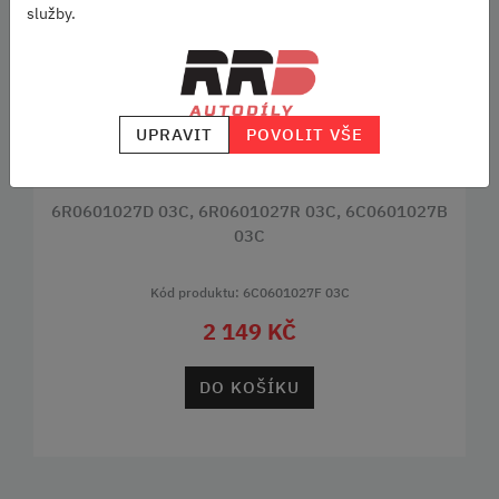
služby.
UPRAVIT
POVOLIT VŠE
PLECHOVÝ DISK 15" - FABIA III, RAPID
6R0601027D 03C, 6R0601027R 03C, 6C0601027B
03C
Kód produktu: 6C0601027F 03C
2 149 KČ
DO KOŠÍKU