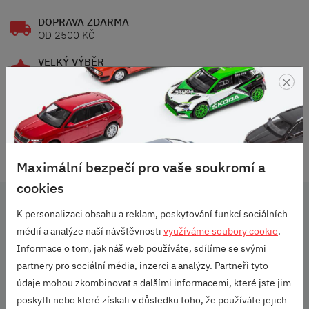
DOPRAVA ZDARMA
OD 2500 KČ
VELKÝ VÝBĚR
×
ZNAČEK
RODINNÁ FIRMA
S DLOUHOU TRADICÍ
SKVĚLÉ HODNOCENÍ
HEUREKA.CZ
/
ZBOZI.CZ
Maximální bezpečí pro vaše soukromí a
cookies
K personalizaci obsahu a reklam, poskytování funkcí sociálních
Související produkty
médií a analýze naší návštěvnosti
využíváme soubory cookie
.
Informace o tom, jak náš web používáte, sdílíme se svými
partnery pro sociální média, inzerci a analýzy. Partneři tyto
údaje mohou zkombinovat s dalšími informacemi, které jste jim
poskytli nebo které získali v důsledku toho, že používáte jejich