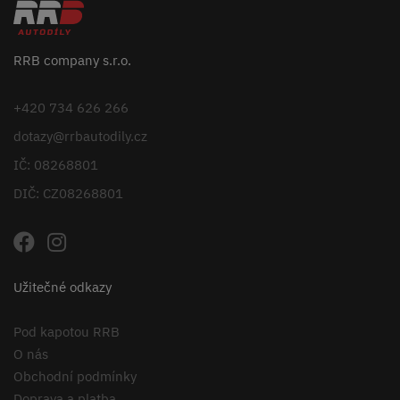
RRB company s.r.o.
+420 734 626 266
dotazy@rrbautodily.cz
IČ: 08268801
DIČ: CZ08268801
Užitečné odkazy
Pod kapotou RRB
O nás
Obchodní podmínky
Doprava a platba