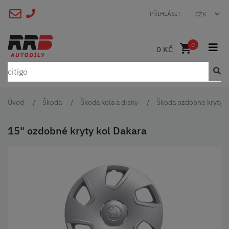
PŘIHLÁSIT
0
0 KČ
Úvod
Škoda
Škoda kola a disky
Škoda ozdobne kryty p
15" ozdobné kryty kol Dakara