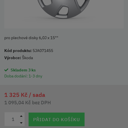
pro plechové disky 6,0J x 15""
Kód produktu:
5JA071455
Výrobce:
Škoda
Skladem 3 ks
Doba dodání:
1-3 dny
1 325 Kč /
sada
1 095,04 Kč bez DPH
PŘIDAT DO KOŠÍKU