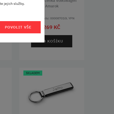
gen
Kovová klíčenka Volkswagen
e jejich služby.
Amarok
PN
Kód produktu: 000087010L YPN
269 KČ
POVOLIT VŠE
DO KOŠÍKU
SKLADEM