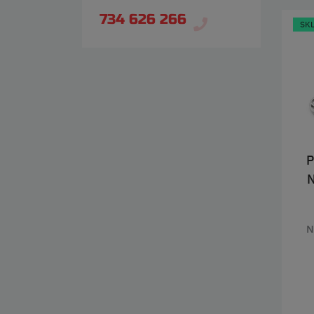
734 626 266
SK
P
N