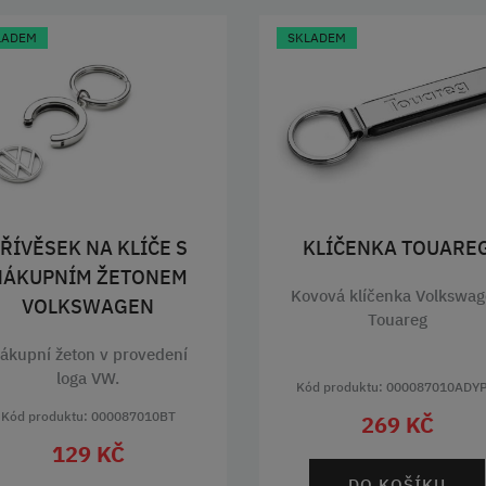
LADEM
SKLADEM
ŘÍVĚSEK NA KLÍČE S
KLÍČENKA TOUARE
NÁKUPNÍM ŽETONEM
Kovová klíčenka Volkswa
VOLKSWAGEN
Touareg
ákupní žeton v provedení
loga VW.
Kód produktu: 000087010ADY
Kód produktu: 000087010BT
269 KČ
129 KČ
DO KOŠÍKU