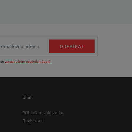
ODEBÍRAT
 se
zpracováním osobních údajů
.
Účet
Přihlášení zákazníka
Registrace