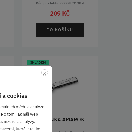
Kód produktu: 000087010BN
209 KČ
DO KOŠÍKU
SKLADEM
×
 a cookies
ciálních médií a analýze
ce o tom, jak náš web
KLÍČENKA AMAROK
, inzerci a analýzy.
macemi, které jste jim