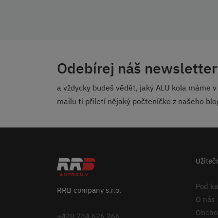
Odebírej náš newsletter
a vždycky budeš vědět, jaký ALU kola máme v 
mailu ti přiletí nějaký počteníčko z našeho bl
Užiteč
Pod k
RRB company s.r.o.
O nás
Obcho
+420 734 626 266