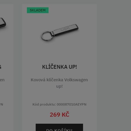
SKLADEM
G
KLÍČENKA UP!
gen
Kovová klíčenka Volkswagen
up!
PN
Kód produktu: 000087010AEYPN
269 KČ
DO KOŠÍKU