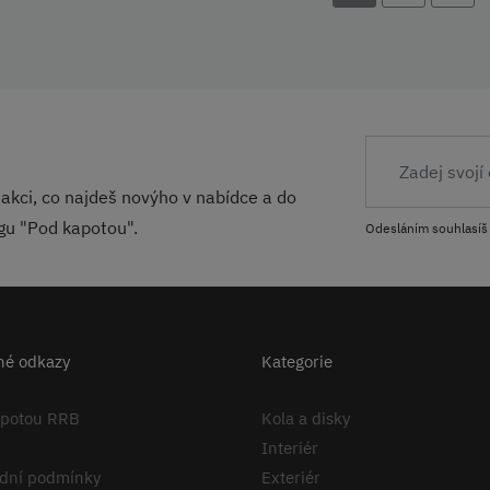
akci, co najdeš novýho v nabídce a do
ogu "Pod kapotou".
Odesláním souhlasíš
né odkazy
Kategorie
apotou RRB
Kola a disky
Interiér
dní podmínky
Exteriér