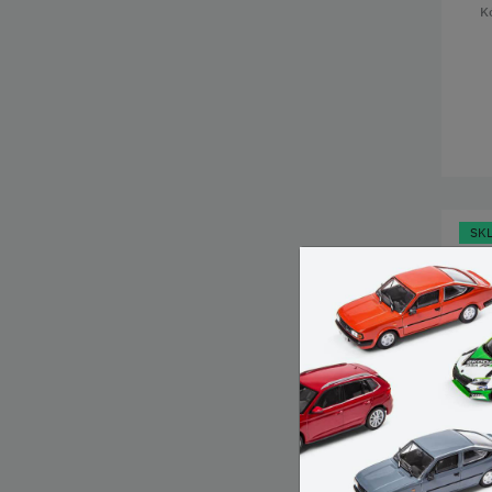
K
SK
K