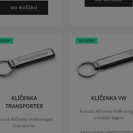
DO KOŠÍKU
LADEM
SKLADEM
KLÍČENKA
KLÍČENKA VW
TRANSPORTER
Kovová klíčenka Volkswa
s malým logem
vová klíčenka Volkswagen
Transporter
Kód produktu: 000087010BMY