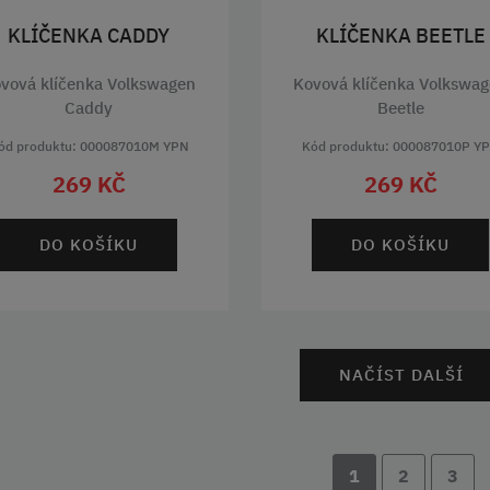
KLÍČENKA CADDY
KLÍČENKA BEETLE
vová klíčenka Volkswagen
Kovová klíčenka Volkswa
Caddy
Beetle
ód produktu: 000087010M YPN
Kód produktu: 000087010P Y
269 KČ
269 KČ
DO KOŠÍKU
DO KOŠÍKU
NAČÍST DALŠÍ
1
2
3