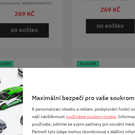
ód produktu: 000087010APYCC
269 KČ
269 KČ
DO KOŠÍKU
DO KOŠÍKU
LADEM
SKLADEM
Maximální bezpečí pro vaše soukromí
K personalizaci obsahu a reklam, poskytování funkcí so
naší návštěvnosti
využíváme soubory cookie
. Informa
LÍČENKA NOVÉ LOGO
KLÍČENKA GTI
používáte, sdílíme se svými partnery pro sociální média
VW 37MM
Partneři tyto údaje mohou zkombinovat s dalšími infor