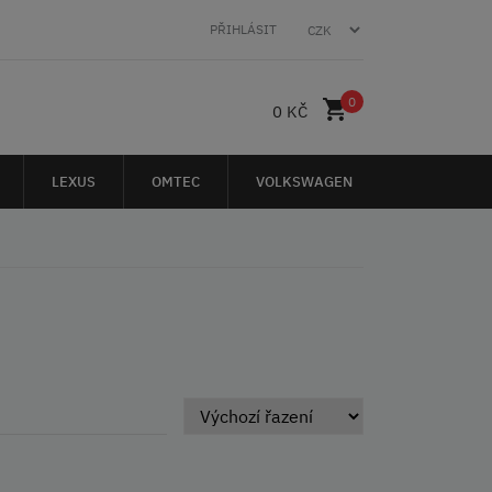
PŘIHLÁSIT
0
0 KČ
LEXUS
OMTEC
VOLKSWAGEN