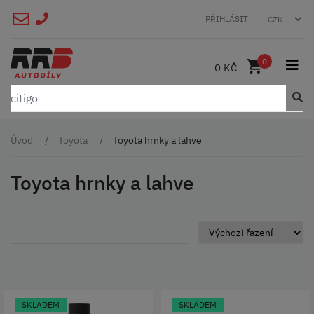
PŘIHLÁSIT
0
0 KČ
Úvod
Toyota
Toyota hrnky a lahve
Toyota hrnky a lahve
SKLADEM
SKLADEM