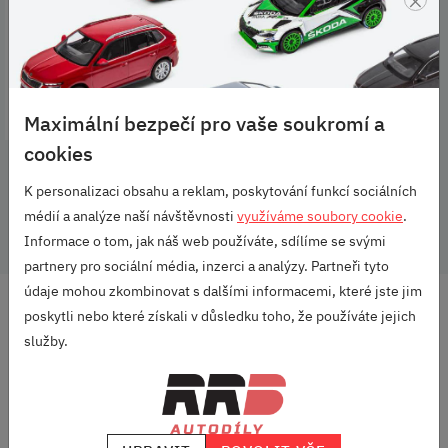
339 KČ
DO KOŠÍKU
Maximální bezpečí pro vaše soukromí a
cookies
K personalizaci obsahu a reklam, poskytování funkcí sociálních
médií a analýze naší návštěvnosti
využíváme soubory cookie
.
Informace o tom, jak náš web používáte, sdílíme se svými
partnery pro sociální média, inzerci a analýzy. Partneři tyto
údaje mohou zkombinovat s dalšími informacemi, které jste jim
poskytli nebo které získali v důsledku toho, že používáte jejich
Odebírej náš newsletter
služby.
a vždycky budeš vědět, jaký ALU kola máme v akci, co najdeš
novýho v nabídce a do mailu ti přiletí nějaký počteníčko z našeho
blogu "Pod kapotou".