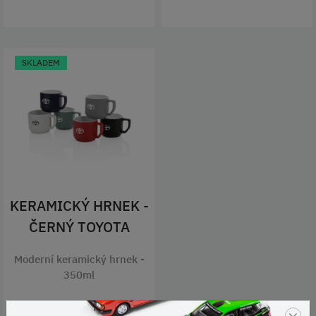
SKLADEM
KERAMICKÝ HRNEK -
ČERNÝ TOYOTA
Moderní keramický hrnek -
350ml
×
Kód produktu: TOY.434.041