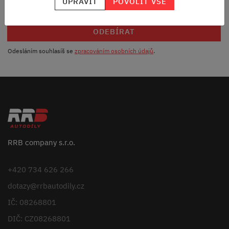
UPRAVIT
POVOLIT VŠE
ODEBÍRAT
Odesláním souhlasíš se
zpracováním osobních údajů
.
RRB company s.r.o.
+420 734 626 266
dotazy@rrbautodily.cz
IČ: 08268801
DIČ: CZ08268801