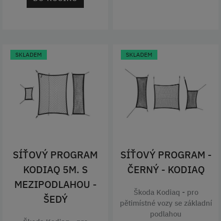
SKLADEM
SKLADEM
SÍŤOVÝ PROGRAM
SÍŤOVÝ PROGRAM -
KODIAQ 5M. S
ČERNÝ - KODIAQ
MEZIPODLAHOU -
Škoda Kodiaq - pro
ŠEDÝ
pětimístné vozy se základní
podlahou