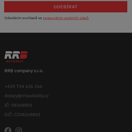
ODEBÍRAT
Odesláním souhlasíš se
zpracováním osobních údajů
.
RRB company s.r.o.
+420 734 626 266
dotazy@rrbautodily.cz
IČ: 08268801
DIČ: CZ08268801