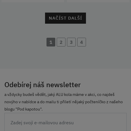
NAČÍST DALŠÍ
1
2
3
4
Odebírej náš newsletter
a vždycky budeš vědět, jaký ALU kola máme v akci, co najdeš
novýho v nabídce a do mailu ti přiletí nějaký počteníčko z našeho
blogu "Pod kapotou".