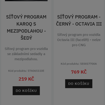
SÍŤOVÝ PROGRAM
SÍŤOVÝ PROGRAM -
KAROQ S
ČERNÝ - OCTAVIA III
MEZIPODLAHOU -
Síťový program pro vozidla
ŠEDÝ
Octavia III (facelift) - nelze
pro CNG
Síťový program pro vozidla
se základními sedadly a
mezipodlahou.
Kód produktu: 5E0017700A
769 KČ
Kód produktu: 57A065110E
219 KČ
DO KOŠÍKU
DO KOŠÍKU