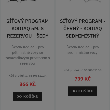
SÍŤOVÝ PROGRAM
SÍŤOVÝ PROGRAM -
KODIAQ 5M. S
ČERNÝ - KODIAQ
REZERVOU - ŠEDÝ
SEDMIMÍSTNÝ
Škoda Kodiaq - pro
Škoda Kodiaq - pro
pětimístné vozy se
sedmimístné vozy
zavazadlovým prostorem s
rezervou
Kód produktu: 565065110G
Kód produktu: 565065110A
739 KČ
866 KČ
DO KOŠÍKU
DO KOŠÍKU