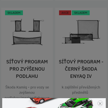
SKLADEM
AKCE
SKLADEM
SÍŤOVÝ PROGRAM
SÍŤOVÝ PROGRAM -
PRO ZVÝŠENOU
ČERNÝ ŠKODA
PODLAHU
ENYAQ IV
Škoda Kamiq - pro vozy se
k zajištění převážených
zvýšenou
předmětů
podlahou/mezipodlahou ve
×
výbavě vozu
Kód produktu: 5LG065110