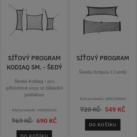
SÍŤOVÝ PROGRAM
SÍŤOVÝ PROGRAM
KODIAQ 5M. - ŠEDÝ
Škoda Octavia I Combi
Škoda Kodiaq - pro
pětimístné vozy se základní
podlahou
Kód produktu: DMA320001
720 KČ
549 KČ
Kód produktu: 565065110
769 KČ
690 KČ
DO KOŠÍKU
DO KOŠÍKU