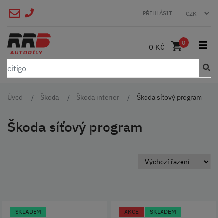
PŘIHLÁSIT
0
0 KČ
Úvod
Škoda
Škoda interier
Škoda síťový program
Škoda síťový program
SKLADEM
AKCE
SKLADEM