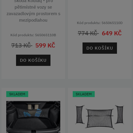
Škoda Kodiaq - pro
pětimístné vozy se
zavazadlovým prostorem s
mezipodlahou
Kód produktu: 565065110D
774 KČ
649 KČ
Kód produktu: 565065110B
713 KČ
599 KČ
DO KOŠÍKU
DO KOŠÍKU
SKLADEM
SKLADEM