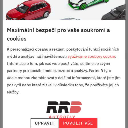
1 519 KČ
Kód produktu: 658065110C
1 390 KČ
489 KČ
Maximální bezpečí pro vaše soukromí a
DO KOŠÍKU
DO KOŠÍKU
cookies
K personalizaci obsahu a reklam, poskytování funkcí sociálních
médií a analýze naší návštěvnosti
využíváme soubory cookie
.
Informace o tom, jak náš web používáte, sdílíme se svými
partnery pro sociální média, inzerci a analýzy. Partneři tyto
údaje mohou zkombinovat s dalšími informacemi, které jste jim
poskytli nebo které získali v důsledku toho, že používáte jejich
služby.
SÍŤOVÝ PROGRAM -
SÍŤOVÝ PROGRAM -
UPRAVIT
POVOLIT VŠE