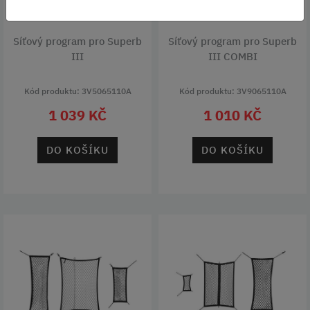
STŘÍBRNÝ
STŘÍBRNÝ
Síťový program pro Superb
Síťový program pro Superb
III
III COMBI
Kód produktu: 3V5065110A
Kód produktu: 3V9065110A
1 039 KČ
1 010 KČ
DO KOŠÍKU
DO KOŠÍKU