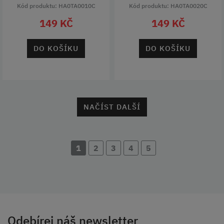
Kód produktu: HA0TA0010C
Kód produktu: HA0TA0020C
149 KČ
149 KČ
DO KOŠÍKU
DO KOŠÍKU
NAČÍST DALŠÍ
1
2
3
4
5
Odebírej náš newsletter