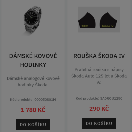
DÁMSKÉ KOVOVÉ
ROUŠKA ŠKODA IV
HODINKY
Pratelná rouška s nápisy
Škoda Auto 125 let a Škoda
Dámské analogové kovové
iV.
hodinky Škoda.
Kód produktu: SA0ROU125C
Kód produktu: 000050801M
290 KČ
1 780 KČ
DO KOŠÍKU
DO KOŠÍKU