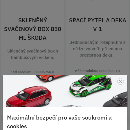
SKLENĚNÝ
SPACÍ PYTEL A DEKA
SVAČINOVÝ BOX 850
V 1
ML ŠKODA
Jednoduchým rozepnutím z
ně lze vytvořit příjemnou
Skleněný svačinový box s
prostornou deku.
bambusovým víčkem.
Kód produktu: 000069621B
Kód produktu: 000069643E
×
1 029 KČ
449 KČ
DO KOŠÍKU
DO KOŠÍKU
Maximální bezpečí pro vaše soukromí a
cookies
SKLADEM
SKLADEM