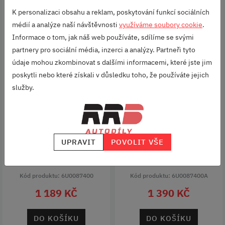
K personalizaci obsahu a reklam, poskytování funkcí sociálních
médií a analýze naší návštěvnosti
využíváme soubory cookie
.
Informace o tom, jak náš web používáte, sdílíme se svými
partnery pro sociální média, inzerci a analýzy. Partneři tyto
údaje mohou zkombinovat s dalšími informacemi, které jste jim
poskytli nebo které získali v důsledku toho, že používáte jejich
služby.
PÁNSKÁ PENĚŽENKA
DÁMSKÁ PENĚŽENKA
ŠKODA
ŠKODA
Ručně vyrobená z
Ručně vyrobená z
UPRAVIT
POVOLIT VŠE
recyklovaných autopásů.
recyklovaných autopásů.
Kód produktu: 6U0087400
Kód produktu: 6U0087400A
1 189 KČ
1 390 KČ
DO KOŠÍKU
DO KOŠÍKU