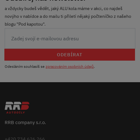
a vždycky budeš vědět, jaký ALU kola máme v akci, co najdeš
novýho v nabídce a do mailu ti přiletí nějaký počteníčko z našeho
blogu "Pod kapotou".
ODEBÍRAT
Odesláním souhlasíš se
zpracováním osobních údajů
.
RRB company s.r.o.
+420 734 626 266