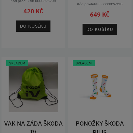
Kód produktu: 000069620B
Kód produktu: 000087632B
420 KČ
649 KČ
DO KOŠÍKU
DO KOŠÍKU
SKLADEM
SKLADEM
VAK NA ZÁDA ŠKODA
PONOŽKY ŠKODA
IV
PLUS