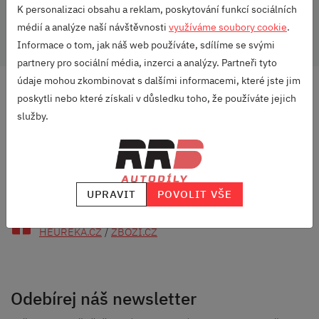
K personalizaci obsahu a reklam, poskytování funkcí sociálních
Umístění:
Vzadu
médií a analýze naší návštěvnosti
využíváme soubory cookie
.
Informace o tom, jak náš web používáte, sdílíme se svými
partnery pro sociální média, inzerci a analýzy. Partneři tyto
údaje mohou zkombinovat s dalšími informacemi, které jste jim
DOPRAVA ZDARMA
poskytli nebo které získali v důsledku toho, že používáte jejich
OD 2500 KČ
služby.
VELKÝ VÝBĚR
ZNAČEK
RODINNÁ FIRMA
S DLOUHOU TRADICÍ
UPRAVIT
POVOLIT VŠE
SKVĚLÉ HODNOCENÍ
HEUREKA.CZ
/
ZBOZI.CZ
Odebírej náš newsletter