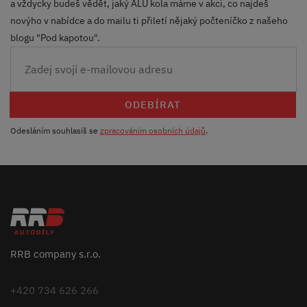
a vždycky budeš vědět, jaký ALU kola máme v akci, co najdeš
novýho v nabídce a do mailu ti přiletí nějaký počteníčko z našeho
blogu "Pod kapotou".
ODEBÍRAT
Odesláním souhlasíš se
zpracováním osobních údajů
.
RRB company s.r.o.
+420 734 626 266