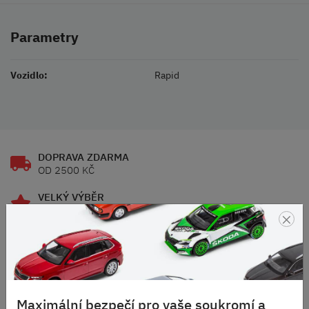
Parametry
Vozidlo:
Rapid
DOPRAVA ZDARMA
OD 2500 KČ
VELKÝ VÝBĚR
ZNAČEK
×
RODINNÁ FIRMA
S DLOUHOU TRADICÍ
SKVĚLÉ HODNOCENÍ
HEUREKA.CZ
/
ZBOZI.CZ
Maximální bezpečí pro vaše soukromí a