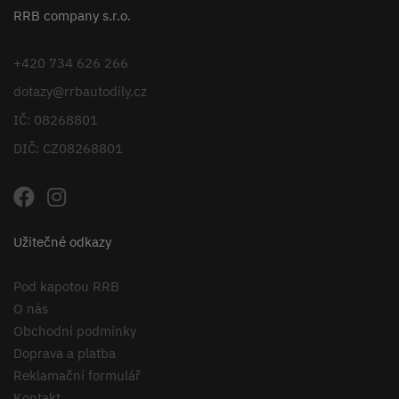
RRB company s.r.o.
+420 734 626 266
dotazy@rrbautodily.cz
IČ: 08268801
DIČ: CZ08268801
Užitečné odkazy
Pod kapotou RRB
O nás
Obchodní podmínky
Doprava a platba
Reklamační formulář
Kontakt