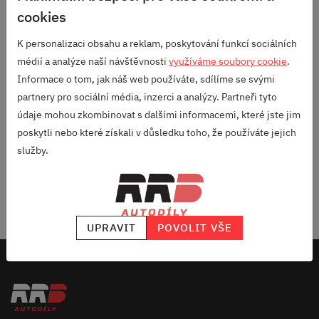
cookies
Odebírej náš newsletter
K personalizaci obsahu a reklam, poskytování funkcí sociálních
médií a analýze naší návštěvnosti
využíváme soubory cookie
.
a vždycky budeš vědět, jaký ALU kola máme v akci, co najdeš
Informace o tom, jak náš web používáte, sdílíme se svými
novýho v nabídce a do mailu ti přiletí nějaký počteníčko z našeho
partnery pro sociální média, inzerci a analýzy. Partneři tyto
blogu "Pod kapotou".
údaje mohou zkombinovat s dalšími informacemi, které jste jim
poskytli nebo které získali v důsledku toho, že používáte jejich
služby.
ODEBÍRAT
Odesláním souhlasíš se
zpracováním osobních údajů
.
UPRAVIT
POVOLIT VŠE