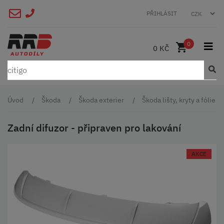
PŘIHLÁSIT
0
0 KČ
Úvod
Škoda
Škoda exterier
Škoda lišty, kryty a fólie
Zadní difuzor - připraven pro lakování
AKCE