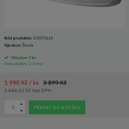
Kód produktu:
5JJ071610
Výrobce:
Škoda
Skladem 3 ks
Doba dodání:
1-3 dny
1 990 Kč /
ks
3 899 Kč
1 644,63 Kč bez DPH
PŘIDAT DO KOŠÍKU