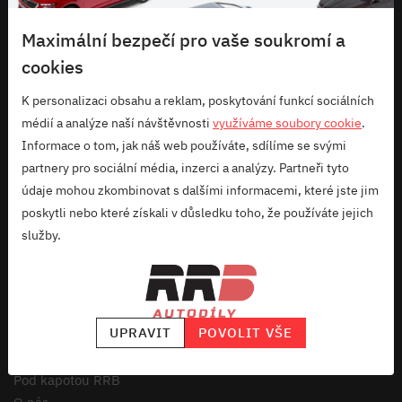
Maximální bezpečí pro vaše soukromí a
cookies
K personalizaci obsahu a reklam, poskytování funkcí sociálních
RRB company s.r.o.
médií a analýze naší návštěvnosti
využíváme soubory cookie
.
Informace o tom, jak náš web používáte, sdílíme se svými
+420 734 626 266
partnery pro sociální média, inzerci a analýzy. Partneři tyto
dotazy@rrbautodily.cz
údaje mohou zkombinovat s dalšími informacemi, které jste jim
IČ: 08268801
poskytli nebo které získali v důsledku toho, že používáte jejich
služby.
DIČ: CZ08268801
UPRAVIT
POVOLIT VŠE
Užitečné odkazy
Pod kapotou RRB