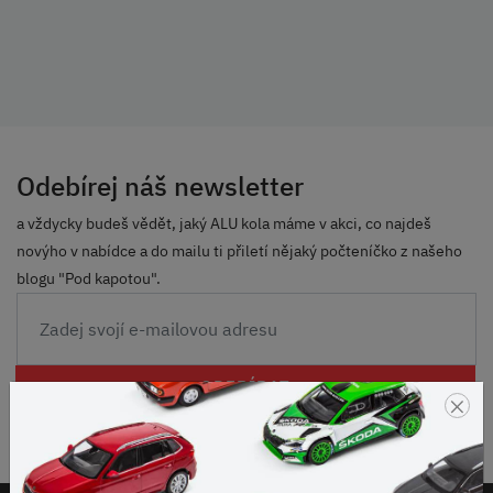
Odebírej náš newsletter
a vždycky budeš vědět, jaký ALU kola máme v akci, co najdeš
novýho v nabídce a do mailu ti přiletí nějaký počteníčko z našeho
blogu "Pod kapotou".
ODEBÍRAT
×
Odesláním souhlasíš se
zpracováním osobních údajů
.