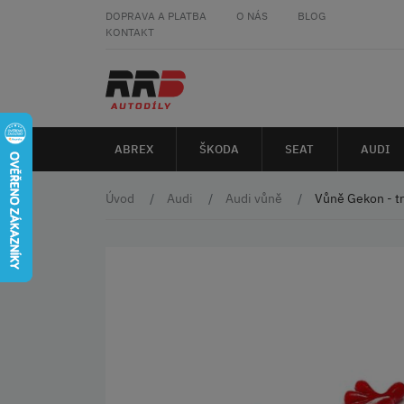
DOPRAVA A PLATBA
O NÁS
BLOG
KONTAKT
ABREX
ŠKODA
SEAT
AUDI
Úvod
Audi
Audi vůně
Vůně Gekon - t