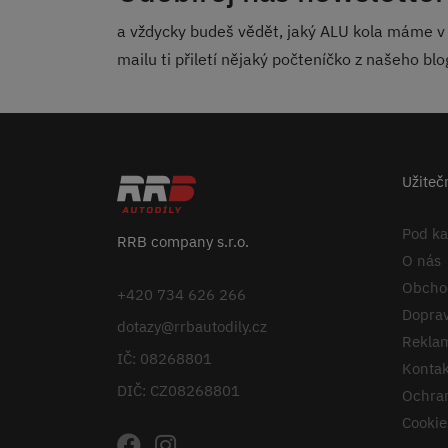
a vždycky budeš vědět, jaký ALU kola máme v 
mailu ti přiletí nějaký počteníčko z našeho bl
Užiteč
Pod k
RRB company s.r.o.
O nás
Obcho
+420 734 626 266
Doprav
dotazy@rrbautodily.cz
Reklam
IČ: 08268801
Kontak
DIČ: CZ08268801
Ochran
Cookie