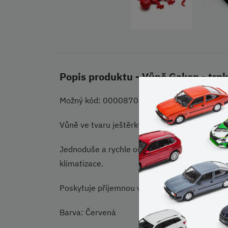
Popis produktu - Vůně Gekon - trp
Možný kód: 000087009B
Vůně ve tvaru ještěrky na výdech klimatizace.
Jednoduše a rychle osvěžovač vzduchu nasad
klimatizace.
Poskytuje příjemnou vůni ve vozidle po dobu c
Barva: Červená