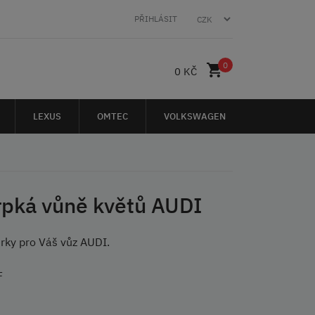
PŘIHLÁSIT
0
0 KČ
LEXUS
OMTEC
VOLKSWAGEN
rpká vůně květů AUDI
ěrky pro Váš vůz AUDI.
F