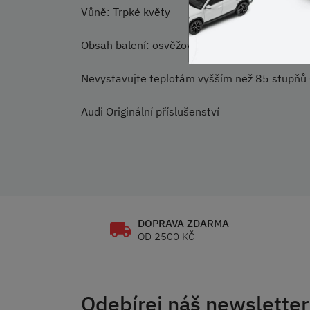
Vůně: Trpké květy
Obsah balení: osvěžovač vzduchu gekon, přích
Nevystavujte teplotám vyšším než 85 stupňů 
Audi Originální příslušenství
DOPRAVA ZDARMA
OD 2500 KČ
Odebírej náš newsletter