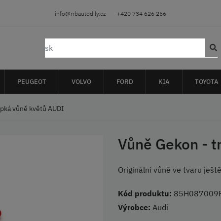
info@rrbautodily.cz
+420 734 626 266
PEUGEOT
VOLVO
FORD
KIA
TOYOTA
rpká vůně květů AUDI
Vůně Gekon - t
Originální vůně ve tvaru ješt
Kód produktu:
85H087009
Výrobce:
Audi