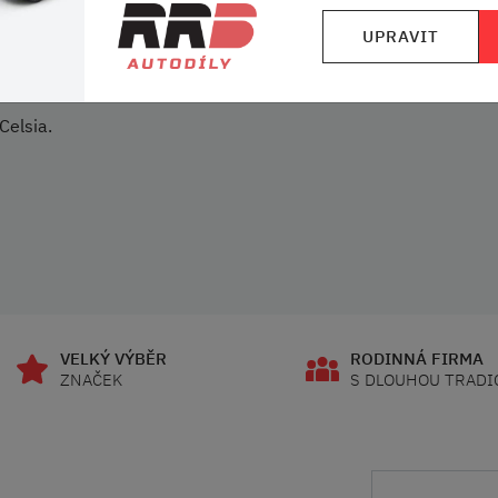
UPRAVIT
ytka s vlajkou AUDI
Celsia.
VELKÝ VÝBĚR
RODINNÁ FIRMA
ZNAČEK
S DLOUHOU TRADI