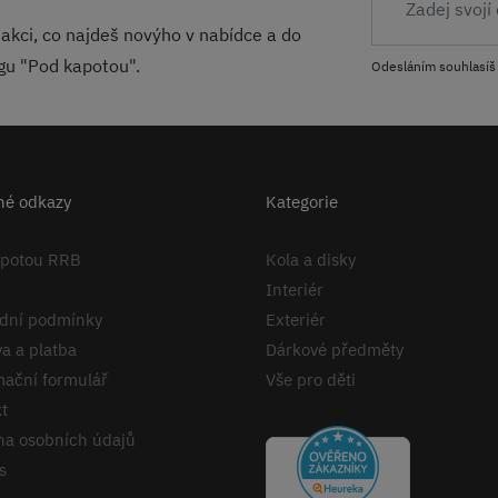
akci, co najdeš novýho v nabídce a do
ogu "Pod kapotou".
Odesláním souhlasíš
né odkazy
Kategorie
apotou RRB
Kola a disky
Interiér
dní podmínky
Exteriér
a a platba
Dárkové předměty
ační formulář
Vše pro děti
t
a osobních údajů
s