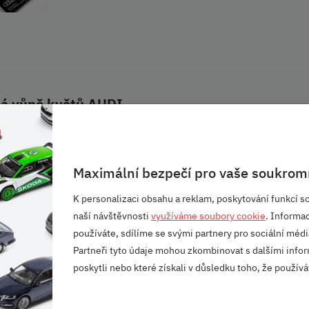
ká vůně květů AUDI
Maximální bezpečí pro vaše soukromí
K personalizaci obsahu a reklam, poskytování funkcí so
íte na žebra výdechů
naší návštěvnosti
využíváme soubory cookie
. Informa
používáte, sdílíme se svými partnery pro sociální média
Partneři tyto údaje mohou zkombinovat s dalšími infor
ca 45 dní.
poskytli nebo které získali v důsledku toho, že používát