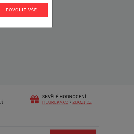
POVOLIT VŠE
SKVĚLÉ HODNOCENÍ
CÍ
HEUREKA.CZ
/
ZBOZI.CZ