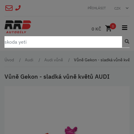
PŘIHLÁSIT
0
0 KČ
Úvod
Audi
Audi vůně
Vůně Gekon - sladká vůně květ
Vůně Gekon - sladká vůně květů AUDI