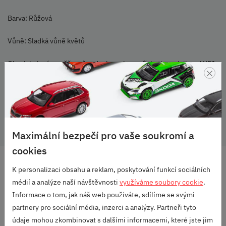
Barva: Růžová
Vůně: Sladká vůně květů
Obsah balení: osvěžovač vzduchu gekon, příchytka s vlajkou AUDI
×
Nevystavujte teplotám vyšším než 85 stupňů Celsia.
Audi Originální příslušenství
Maximální bezpečí pro vaše soukromí a
cookies
DOPRAVA ZDARMA
K personalizaci obsahu a reklam, poskytování funkcí sociálních
OD 2500 KČ
médií a analýze naší návštěvnosti
využíváme soubory cookie
.
Informace o tom, jak náš web používáte, sdílíme se svými
VELKÝ VÝBĚR
ZNAČEK
partnery pro sociální média, inzerci a analýzy. Partneři tyto
údaje mohou zkombinovat s dalšími informacemi, které jste jim
RODINNÁ FIRMA