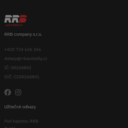
RRB company s.r.o.
+420 734 626 266
dotazy@rrbautodily.cz
IČ: 08268801
DIČ: CZ08268801
Užitečné odkazy
Pod kapotou RRB