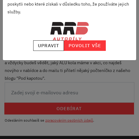
poskytli nebo které získali v důsledku toho, že používáte jejich
S DLOUHOU TRADICÍ
služby.
SKVĚLÉ HODNOCENÍ
HEUREKA.CZ
/
ZBOZI.CZ
UPRAVIT
POVOLIT VŠE
Odebírej náš newsletter
a vždycky budeš vědět, jaký ALU kola máme v akci, co najdeš
novýho v nabídce a do mailu ti přiletí nějaký počteníčko z našeho
blogu "Pod kapotou".
ODEBÍRAT
Odesláním souhlasíš se
zpracováním osobních údajů
.