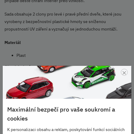
případě deště chrání interiér před vlhkostí.
Sada obsahuje 2 clony pro levé i pravé přední dveře, které jsou
vyrobeny z bezpečnostní plastické hmoty se sníženou
propustností UV záření a vyznačují se jednoduchou montáží.
Materiál
Plast
Obsah balení
×
2 ks
Škoda Originální příslušenství
Parametry
Maximální bezpečí pro vaše soukromí a
cookies
Vozidlo:
Univerzální
K personalizaci obsahu a reklam, poskytování funkcí sociálních