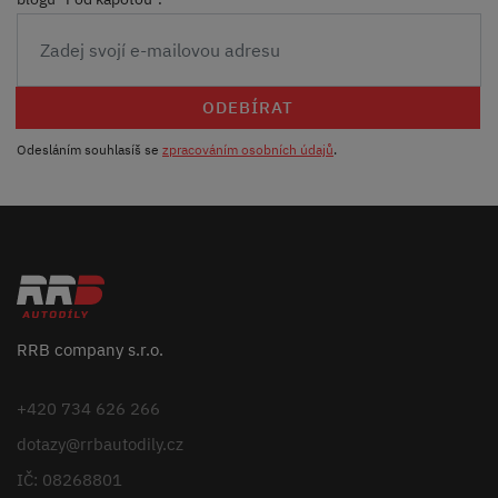
ODEBÍRAT
Odesláním souhlasíš se
zpracováním osobních údajů
.
RRB company s.r.o.
+420 734 626 266
dotazy@rrbautodily.cz
IČ: 08268801