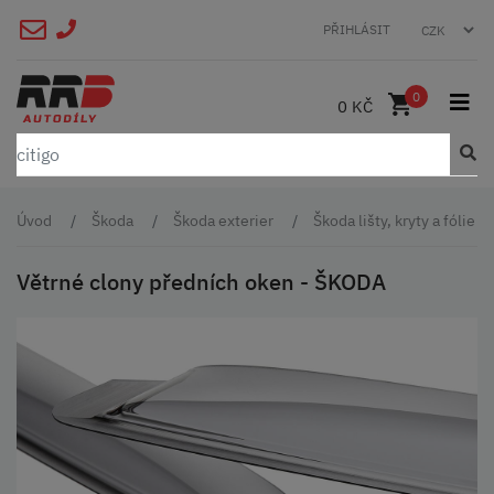
PŘIHLÁSIT
0
0 KČ
Úvod
Škoda
Škoda exterier
Škoda lišty, kryty a fólie
Větrné clony předních oken - ŠKODA