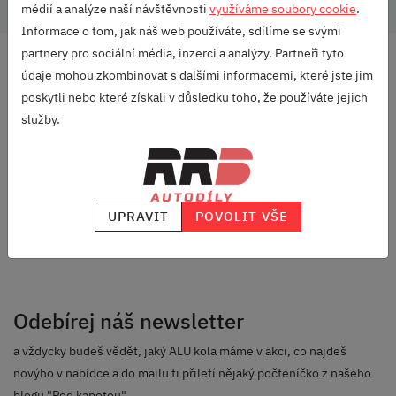
médií a analýze naší návštěvnosti
využíváme soubory cookie
.
Informace o tom, jak náš web používáte, sdílíme se svými
partnery pro sociální média, inzerci a analýzy. Partneři tyto
DOPRAVA ZDARMA
údaje mohou zkombinovat s dalšími informacemi, které jste jim
OD 2500 KČ
poskytli nebo které získali v důsledku toho, že používáte jejich
VELKÝ VÝBĚR
služby.
ZNAČEK
RODINNÁ FIRMA
S DLOUHOU TRADICÍ
UPRAVIT
POVOLIT VŠE
SKVĚLÉ HODNOCENÍ
HEUREKA.CZ
/
ZBOZI.CZ
Odebírej náš newsletter
a vždycky budeš vědět, jaký ALU kola máme v akci, co najdeš
novýho v nabídce a do mailu ti přiletí nějaký počteníčko z našeho
blogu "Pod kapotou".