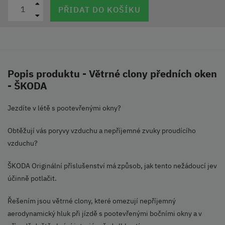
PŘIDAT DO KOŠÍKU
Popis produktu - Větrné clony předních oken
- ŠKODA
Jezdíte v létě s pootevřenými okny?
Obtěžují vás poryvy vzduchu a nepříjemné zvuky proudícího
vzduchu?
ŠKODA Originální příslušenství má způsob, jak tento nežádoucí jev
účinně potlačit.
Řešením jsou větrné clony, které omezují nepříjemný
aerodynamický hluk při jízdě s pootevřenými bočními okny a v