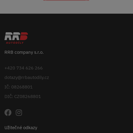
RRB company s.r.o.
+420 734 626 266
dotazy@rrbautodily.cz
IČ: 08268801
DIČ: CZ08268801
Užitečné odkazy