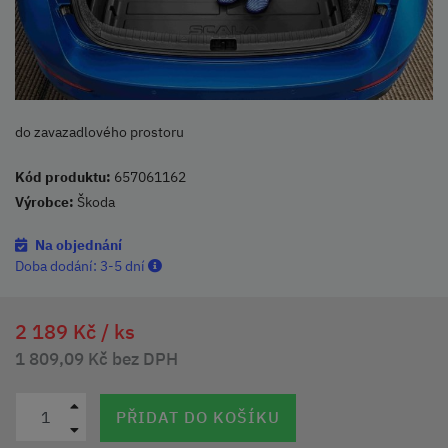
do zavazadlového prostoru
Kód produktu:
657061162
Výrobce:
Škoda
Na objednání
Doba dodání:
3-5 dní
2 189 Kč /
ks
1 809,09 Kč bez DPH
PŘIDAT DO KOŠÍKU