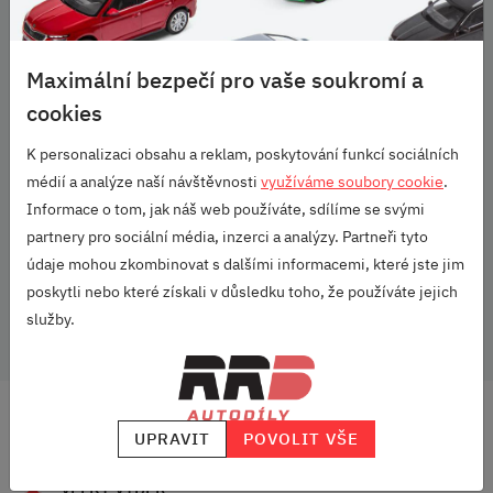
prostředky nebo rozpouštědla.
Omezení
Pouze pro vozy Scala. Lze použít jak pro mezipodlahu, tak i
Maximální bezpečí pro vaše soukromí a
základní podlahu a CNG.
cookies
Určeno pro:
K personalizaci obsahu a reklam, poskytování funkcí sociálních
Scala (2019+)
Parametry
médií a analýze naší návštěvnosti
využíváme soubory cookie
.
Informace o tom, jak náš web používáte, sdílíme se svými
partnery pro sociální média, inzerci a analýzy. Partneři tyto
Vozidlo:
Scala
údaje mohou zkombinovat s dalšími informacemi, které jste jim
poskytli nebo které získali v důsledku toho, že používáte jejich
Materiál:
Plast
služby.
DOPRAVA ZDARMA
UPRAVIT
POVOLIT VŠE
OD 2500 KČ
VELKÝ VÝBĚR