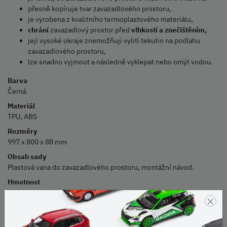
přesně kopíruje tvar zavazadlového prostoru,
je vyrobena z kvalitního termoplastového materiálu,
chrání
zavazadlový prostor před
vlhkostí a znečištěním,
její vysoké okraje znemožňují vylití tekutin na podlahu
zavazadlového prostoru,
lze snadno vyjmout a následně vyklepat nebo omýt vodou.
Barva
Černá
Materiál
TPU, ABS
Rozměry
997 x 800 x 88 mm
Obsah sady
Plastová vana do zavazadlového prostoru, montážní návod.
Hmotnost
3 kg
×
Údržba
Běžné saponátové mycí prostředky. Nepoužívat abrazivní čisticí