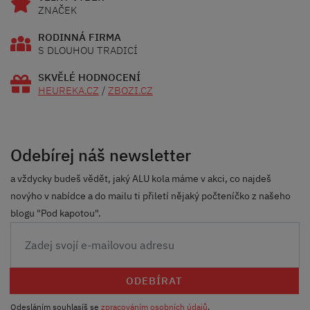
ZNAČEK
RODINNÁ FIRMA
S DLOUHOU TRADICÍ
SKVĚLÉ HODNOCENÍ
HEUREKA.CZ
/
ZBOZI.CZ
Odebírej náš newsletter
a vždycky budeš vědět, jaký ALU kola máme v akci, co najdeš
novýho v nabídce a do mailu ti přiletí nějaký počteníčko z našeho
blogu "Pod kapotou".
ODEBÍRAT
Odesláním souhlasíš se
zpracováním osobních údajů
.