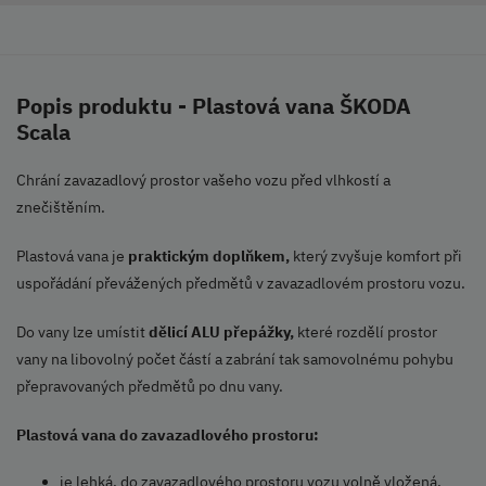
Popis produktu - Plastová vana ŠKODA
Scala
Chrání zavazadlový prostor vašeho vozu před vlhkostí a
znečištěním.
Plastová vana je
praktickým doplňkem,
který zvyšuje komfort při
uspořádání převážených předmětů v zavazadlovém prostoru vozu.
Do vany lze umístit
dělicí ALU přepážky,
které rozdělí prostor
vany na libovolný počet částí a zabrání tak samovolnému pohybu
přepravovaných předmětů po dnu vany.
Plastová vana do zavazadlového prostoru:
je lehká, do zavazadlového prostoru vozu volně vložená,