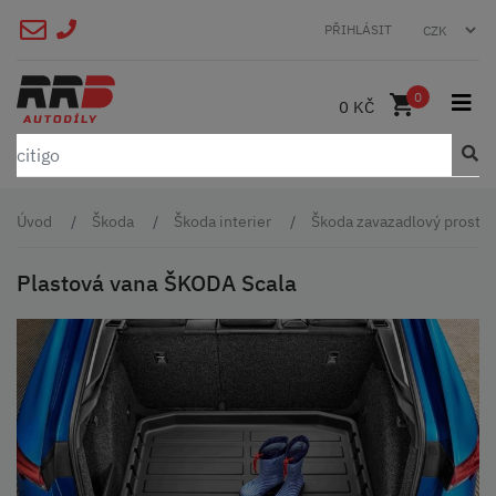
PŘIHLÁSIT
0
0 KČ
Úvod
Škoda
Škoda interier
Škoda zavazadlový prostor 
Plastová vana ŠKODA Scala