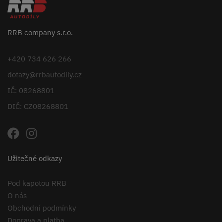
RRB company s.r.o.
+420 734 626 266
dotazy@rrbautodily.cz
IČ: 08268801
DIČ: CZ08268801
Užitečné odkazy
Pod kapotou RRB
O nás
Obchodní podmínky
Doprava a platba