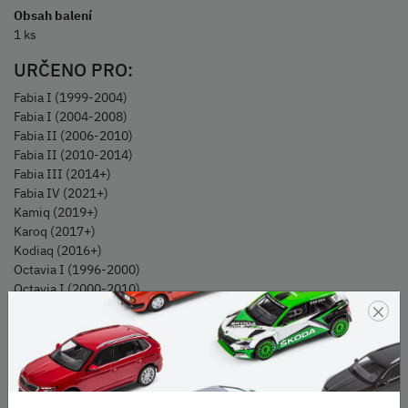
Obsah balení
1 ks
URČENO PRO:
Fabia I (1999-2004)
Fabia I (2004-2008)
Fabia II (2006-2010)
Fabia II (2010-2014)
Fabia III (2014+)
Fabia IV (2021+)
Kamiq (2019+)
Karoq (2017+)
Kodiaq (2016+)
Octavia I (1996-2000)
Octavia I (2000-2010)
×
Octavia II (2004-2008)
Octavia II (2008-2013)
Octavia III (2012-2017)
Octavia III (2017+)
Octavia IV (2019+)
Rapid (2012-2020)