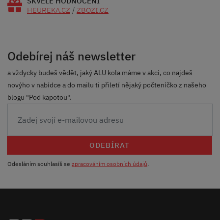
SKVĚLÉ HODNOCENÍ
HEUREKA.CZ
/
ZBOZI.CZ
Odebírej náš newsletter
a vždycky budeš vědět, jaký ALU kola máme v akci, co najdeš
novýho v nabídce a do mailu ti přiletí nějaký počteníčko z našeho
blogu "Pod kapotou".
ODEBÍRAT
Odesláním souhlasíš se
zpracováním osobních údajů
.