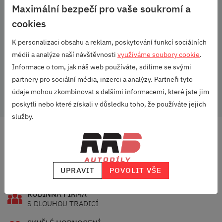
Maximální bezpečí pro vaše soukromí a
Roomster (2006-2010)
Roomster (2010-2015)
cookies
Scala (2019+)
Superb I (2001-2008)
K personalizaci obsahu a reklam, poskytování funkcí sociálních
Superb II (2008-2013)
médií a analýze naší návštěvnosti
využíváme soubory cookie
.
Superb II (2013-2015)
Informace o tom, jak náš web používáte, sdílíme se svými
Superb III (2015+)
partnery pro sociální média, inzerci a analýzy. Partneři tyto
Yeti (2009-2014)
Yeti (2013-2018)
údaje mohou zkombinovat s dalšími informacemi, které jste jim
poskytli nebo které získali v důsledku toho, že používáte jejich
služby.
DOPRAVA ZDARMA
OD 2500 KČ
VELKÝ VÝBĚR
UPRAVIT
POVOLIT VŠE
ZNAČEK
RODINNÁ FIRMA
S DLOUHOU TRADICÍ