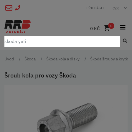
PŘIHLÁSIT
0
0 KČ
Úvod
Škoda
Škoda kola a disky
Škoda šrouby a krytky
Šroub kola pro vozy Škoda