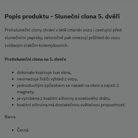
Popis produktu - Sluneční clona 5. dvěří
Protisluneční clony chrání v létě interiér vozu i cestující před
slunečními paprsky, celoročně pak omezují průhled do vozu
zvídavým zrakům kolemjdoucích.
Protisluneční clona na 5. dveře
dokonale kopíruje tvar okna,
neomezuje řidiči výhled z vozu,
jednoduchým způsobem se nasadí na okno a zajistí 2
magnety,
je vyrobena z kvalitní síťoviny a ocelového drátu,
kvalitní síťovina má dostatečnou světelnou propustnost.
Barva
Černá