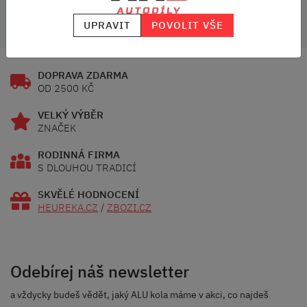
UPRAVIT
POVOLIT VŠE
DOPRAVA ZDARMA
OD 2500 KČ
VELKÝ VÝBĚR
ZNAČEK
RODINNÁ FIRMA
S DLOUHOU TRADICÍ
SKVĚLÉ HODNOCENÍ
HEUREKA.CZ
/
ZBOZI.CZ
Odebírej náš newsletter
a vždycky budeš vědět, jaký ALU kola máme v akci, co najdeš