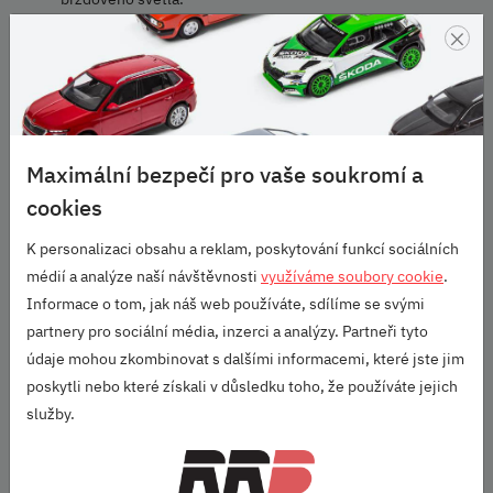
×
POZNÁMKA
Související produkty:
Sada magnetů / 6V6 064 361E
Protisluneční clona zadních bočních oken / 6V6 064 363B
Doba montáže: 30 ČJ
Maximální bezpečí pro vaše soukromí a
Údržba: Občasné lehké sklepání prachových částic (popř. otření
cookies
jemnou navlhčenou utěrkou). Dosedací plochy magnetů udržovat
čisté!
K personalizaci obsahu a reklam, poskytování funkcí sociálních
médií a analýze naší návštěvnosti
využíváme soubory cookie
.
Škoda Fabia III (2014+) - Protisluneční clona na 5. dveře v černé
Informace o tom, jak náš web používáte, sdílíme se svými
barvě
partnery pro sociální média, inzerci a analýzy. Partneři tyto
údaje mohou zkombinovat s dalšími informacemi, které jste jim
Škoda Originální příslušenství
poskytli nebo které získali v důsledku toho, že používáte jejich
služby.
Parametry
Vozidlo:
Fabia III