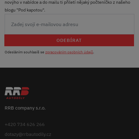
novýho v nabídce a do mailu ti přiletí nějaký počteníčko z našeho
blogu "Pod kapotou".
ODEBÍRAT
Odesláním souhlasíš se
zpracováním osobních údajů
.
RRB company s.r.o.
+420 734 626 266
dotazy@rrbautodily.cz