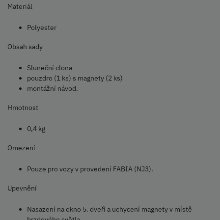
Materiál
Polyester
Obsah sady
Sluneční clona
pouzdro (1 ks) s magnety (2 ks)
montážní návod.
Hmotnost
0,4 kg
Omezení
Pouze pro vozy v provedení FABIA (NJ3).
Upevnění
Nasazení na okno 5. dveří a uchycení magnety v místě
brzdového světla.