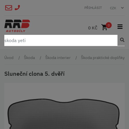
PŘIHLÁSIT
0
0 KČ
Úvod
Škoda
Škoda interier
Škoda praktické doplňky
Sluneční clona 5. dvěří