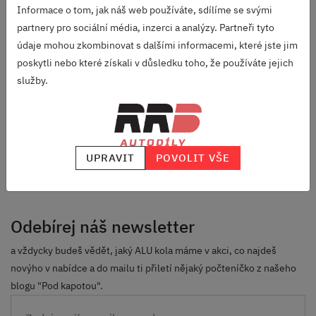
Informace o tom, jak náš web používáte, sdílíme se svými
DOPRAVA ZDARMA
partnery pro sociální média, inzerci a analýzy. Partneři tyto
OD 2500 KČ
údaje mohou zkombinovat s dalšími informacemi, které jste jim
poskytli nebo které získali v důsledku toho, že používáte jejich
VELKÝ VÝBĚR
ZNAČEK
služby.
RODINNÁ FIRMA
S DLOUHOU TRADICÍ
SKVĚLÉ HODNOCENÍ
UPRAVIT
POVOLIT VŠE
HEUREKA.CZ
/
ZBOZI.CZ
Odebírej náš newsletter
a vždycky budeš vědět, jaký ALU kola máme v akci, co najdeš
novýho v nabídce a do mailu ti přiletí nějaký počteníčko z našeho
blogu "Pod kapotou".