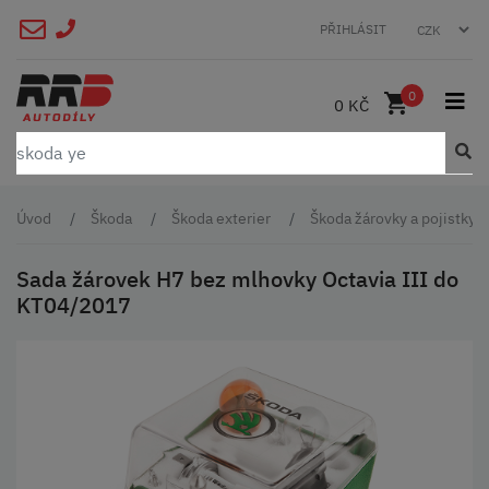
PŘIHLÁSIT
0
0 KČ
Úvod
Škoda
Škoda exterier
Škoda žárovky a pojistky
Sada žárovek H7 bez mlhovky Octavia III do
KT04/2017