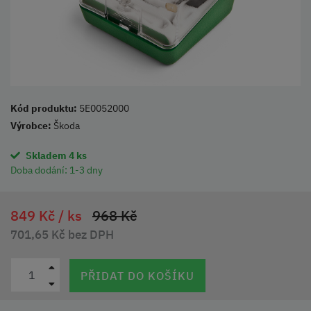
Kód produktu:
5E0052000
Výrobce:
Škoda
Skladem 4 ks
Doba dodání:
1-3 dny
849 Kč /
ks
968 Kč
701,65 Kč bez DPH
PŘIDAT DO KOŠÍKU