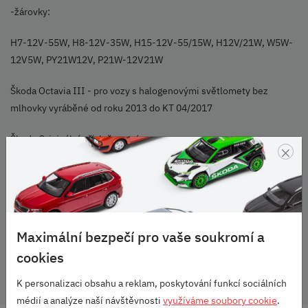
-žárovky:
H7-12V-55W, H8-12V-35W, H15-12V-55/15W, H12V/21W, W5W-
12V5W, PY21W12V, P21W-12V21W
Škoda Octavia III - pro vozy s halogenovými světlomety bez
mlhovky vyráběné od roku 2013 do KT 04/2017
Škoda Originální příslušenství
×
Fotografie je pouze ilustrativní
Parametry
Maximální bezpečí pro vaše soukromí a
Vozidlo:
Octavia III
cookies
K personalizaci obsahu a reklam, poskytování funkcí sociálních
médií a analýze naší návštěvnosti
využíváme soubory cookie
.