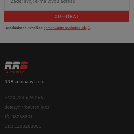
ODEBÍRAT
Odesláním souhlasíš se
zpracováním osobních údajů
.
RRB company s.r.o.
+420 734 626 266
dotazy@rrbautodily.cz
IČ: 08268801
DIČ: CZ08268801