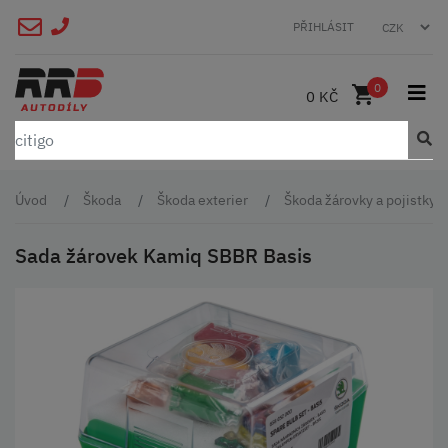
PŘIHLÁSIT
0
0 KČ
Úvod
Škoda
Škoda exterier
Škoda žárovky a pojistky
Sada žárovek Kamiq SBBR Basis