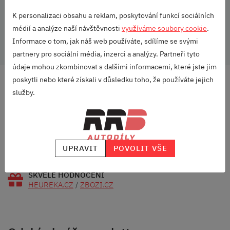
K personalizaci obsahu a reklam, poskytování funkcí sociálních
Vozidlo:
Kamiq
médií a analýze naší návštěvnosti
využíváme soubory cookie
.
Informace o tom, jak náš web používáte, sdílíme se svými
partnery pro sociální média, inzerci a analýzy. Partneři tyto
údaje mohou zkombinovat s dalšími informacemi, které jste jim
poskytli nebo které získali v důsledku toho, že používáte jejich
DOPRAVA ZDARMA
služby.
OD 2500 KČ
VELKÝ VÝBĚR
ZNAČEK
RODINNÁ FIRMA
UPRAVIT
POVOLIT VŠE
S DLOUHOU TRADICÍ
SKVĚLÉ HODNOCENÍ
HEUREKA.CZ
/
ZBOZI.CZ