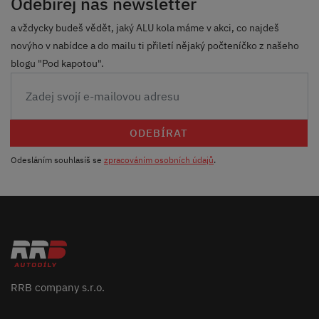
Odebírej náš newsletter
a vždycky budeš vědět, jaký ALU kola máme v akci, co najdeš
novýho v nabídce a do mailu ti přiletí nějaký počteníčko z našeho
blogu "Pod kapotou".
ODEBÍRAT
Odesláním souhlasíš se
zpracováním osobních údajů
.
RRB company s.r.o.