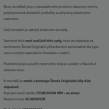
Boxy na nářadí jsou v zavazadlovém prostoru nasunuty na trny
polystyrenové distanční podložky a uchyceny plastovými
maticemi.
Celý komplet je zakrytý kobercem ze sady.
Samotné kolo
není součástí této sady,
musí se objednat ze
sortimentu Škoda Originální příslušenství samostatně dle typu
vozu a uchytit speciálním šroubem s maticí.
Podrobný popis použití rezervního kola je uveden v Návodu k
obsluze vozu.
K montáži je
nutné z katalogu Škoda Originální díly dále
objednat:
Kryt pro nosič zámku
575863459A 9B9 - na dotaz
Rezervní kolo
5E3601011B