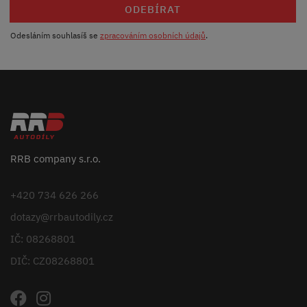
ODEBÍRAT
Odesláním souhlasíš se
zpracováním osobních údajů
.
RRB company s.r.o.
+420 734 626 266
dotazy@rrbautodily.cz
IČ: 08268801
DIČ: CZ08268801