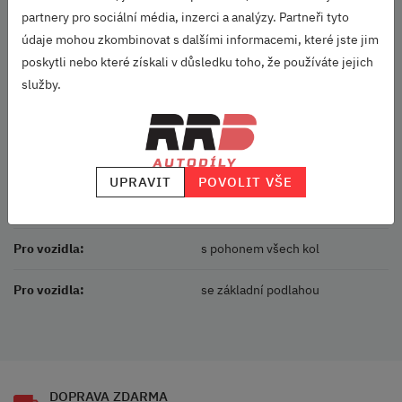
Rezervní kolo (kód produktu)
partnery pro sociální média, inzerci a analýzy. Partneři tyto
5E3601011B (3,5J x 18“ ET 25,5)
údaje mohou zkombinovat s dalšími informacemi, které jste jim
poskytli nebo které získali v důsledku toho, že používáte jejich
Určeno pro:
služby.
Karoq (2017+)
Parametry
Vozidlo:
Karoq
UPRAVIT
POVOLIT VŠE
Velikost:
18
Pro vozidla:
s pohonem všech kol
Pro vozidla:
se základní podlahou
DOPRAVA ZDARMA