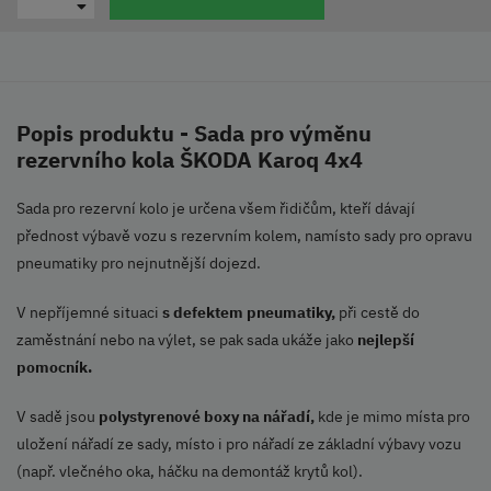
Popis produktu - Sada pro výměnu
rezervního kola ŠKODA Karoq 4x4
Sada pro rezervní kolo je určena všem řidičům, kteří dávají
přednost výbavě vozu s rezervním kolem, namísto sady pro opravu
pneumatiky pro nejnutnější dojezd.
V nepříjemné situaci
s defektem pneumatiky,
při cestě do
zaměstnání nebo na výlet, se pak sada ukáže jako
nejlepší
pomocník.
V sadě jsou
polystyrenové boxy
na nářadí,
kde je mimo místa pro
uložení nářadí ze sady, místo i pro nářadí ze základní výbavy vozu
(např. vlečného oka, háčku na demontáž krytů kol).