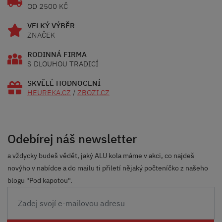
OD 2500 KČ
VELKÝ VÝBĚR
ZNAČEK
RODINNÁ FIRMA
S DLOUHOU TRADICÍ
SKVĚLÉ HODNOCENÍ
HEUREKA.CZ
/
ZBOZI.CZ
Odebírej náš newsletter
a vždycky budeš vědět, jaký ALU kola máme v akci, co najdeš
novýho v nabídce a do mailu ti přiletí nějaký počteníčko z našeho
blogu "Pod kapotou".