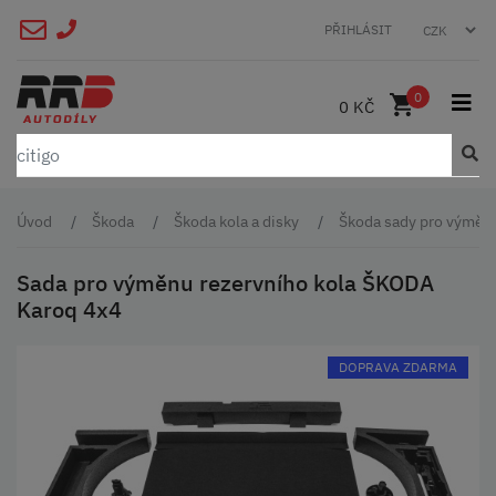
PŘIHLÁSIT
0
0 KČ
Úvod
Škoda
Škoda kola a disky
Škoda sady pro výměnu
Sada pro výměnu rezervního kola ŠKODA
Karoq 4x4
DOPRAVA ZDARMA