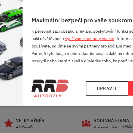
ou a středovým panelem.
Maximální bezpečí pro vaše soukromí
K personalizaci obsahu a reklam, poskytování funkcí so
naší návštěvnosti
využíváme soubory cookie
. Informa
používáte, sdílíme se svými partnery pro sociální média
Partneři tyto údaje mohou zkombinovat s dalšími infor
u.
poskytli nebo které získali v důsledku toho, že používát
UPRAVIT
VELKÝ VÝBĚR
RODINNÁ FIRMA
ZNAČEK
S DLOUHOU TRADI