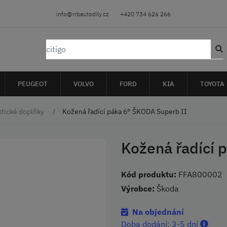
info@rrbautodily.cz
+420 734 626 266
PEUGEOT
VOLVO
FORD
KIA
TOYOTA
ktické doplňky
Kožená řadící páka 6° ŠKODA Superb II
Kožená řadící 
Kód produktu:
FFA800002
Výrobce:
Škoda
Na objednání
Doba dodání:
3-5 dní