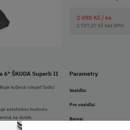
2 090 Kč /
ks
1 727,27 Kč bez DPH
ka 6° ŠKODA Superb II
Parametry
kuje kožená rukojeť řadicí
Vozidlo:
Pro vozidla:
šuje estetickou hodnotu
íjemná na dotek.
Barva: