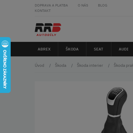
DOPRAVA A PLATBA
O NÁS
BLOG
KONTAKT
ABREX
ŠKODA
SEAT
AUDI
Úvod
Škoda
Škoda interier
Škoda pra