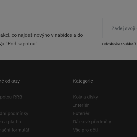
akci, co najdeš novýho v nabídce a do
ogu "Pod kapotou".
Odesláním souhlasíš
né odkazy
Kategorie
apotou RRB
Kola a disky
Interiér
dní podmínky
Exteriér
a a platba
Dárkové předměty
ační formulář
Vše pro děti