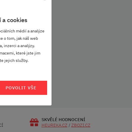
 a cookies
ciálních médií a analýze
ce o tom, jak náš web
, inzerci a analýzy.
macemi, které jste jim
e jejich služby.
POVOLIT VŠE
SKVĚLÉ HODNOCENÍ
CÍ
HEUREKA.CZ
/
ZBOZI.CZ