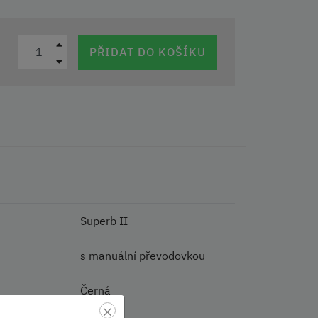
PŘIDAT DO KOŠÍKU
Superb II
s manuální převodovkou
Černá
×