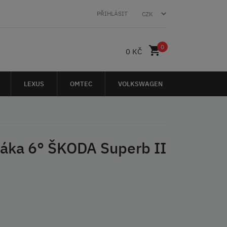
PŘIHLÁSIT
0
0 KČ
LEXUS
OMTEC
VOLKSWAGEN
páka 6° ŠKODA Superb II