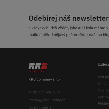
Odebírej náš newsletter
a vždycky budeš vědět, jaký ALU kola máme v 
mailu ti přiletí nějaký počteníčko z našeho bl
Užiteč
Pod k
RRB company s.r.o.
O nás
Obcho
+420 734 626 266
Doprav
dotazy@rrbautodily.cz
Reklam
IČ: 08268801