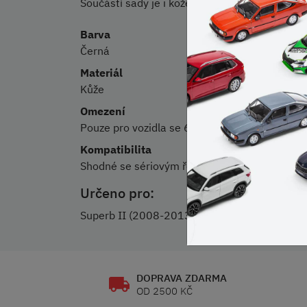
Součástí sady je i kožená manžeta mezi pák
Barva
Černá
Materiál
Kůže
Omezení
Pouze pro vozidla se 6° manuální převodovko
Kompatibilita
Shodné se sériovým řešením.
Určeno pro:
Superb II (2008-2013)
DOPRAVA ZDARMA
OD 2500 KČ