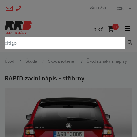
PŘIHLÁSIT
0
0 KČ
Úvod
Škoda
Škoda exterier
Škoda znaky a nápisy
RAPID zadní nápis - stříbrný