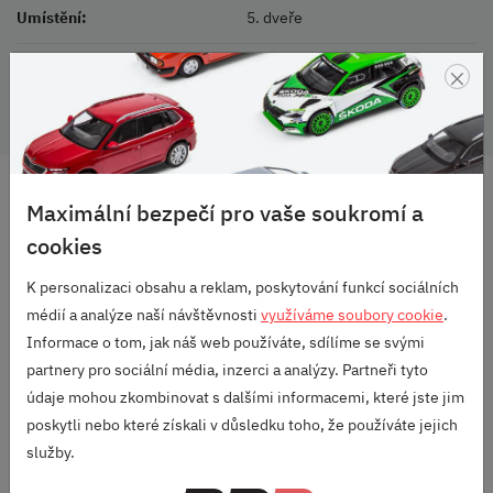
Umístění:
5. dveře
×
Barva:
Stříbrná
DOPRAVA ZDARMA
Maximální bezpečí pro vaše soukromí a
OD 2500 KČ
cookies
VELKÝ VÝBĚR
ZNAČEK
K personalizaci obsahu a reklam, poskytování funkcí sociálních
médií a analýze naší návštěvnosti
využíváme soubory cookie
.
RODINNÁ FIRMA
Informace o tom, jak náš web používáte, sdílíme se svými
S DLOUHOU TRADICÍ
partnery pro sociální média, inzerci a analýzy. Partneři tyto
SKVĚLÉ HODNOCENÍ
údaje mohou zkombinovat s dalšími informacemi, které jste jim
HEUREKA.CZ
/
ZBOZI.CZ
poskytli nebo které získali v důsledku toho, že používáte jejich
služby.