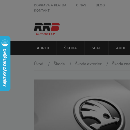
DOPRAVA A PLATBA
O NÁS
BLOG
KONTAKT
ABREX
ŠKODA
SEAT
AUDI
Úvod
Škoda
Škoda exterier
Škoda zna