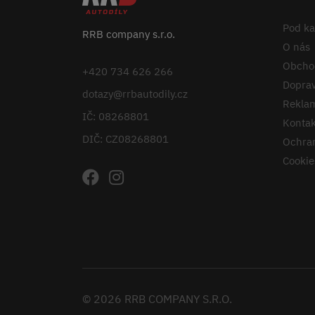
Pod k
RRB company s.r.o.
O nás
Obcho
+420 734 626 266
Doprav
dotazy@rrbautodily.cz
Reklam
IČ: 08268801
Kontak
DIČ: CZ08268801
Ochran
Cookie
© 2026 RRB COMPANY S.R.O.