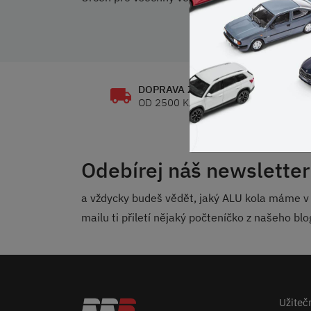
DOPRAVA ZDARMA
OD 2500 KČ
Odebírej náš newsletter
a vždycky budeš vědět, jaký ALU kola máme v 
mailu ti přiletí nějaký počteníčko z našeho bl
Užiteč