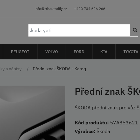
info@rrbautodily.cz
+420 734 626 266
PEUGEOT
VOLVO
FORD
KIA
TOYOTA
ky a nápisy
Přední znak ŠKODA - Karoq
Přední znak ŠK
ŠKODA přední znak pro vůz Š
Kód produktu:
57A853621
Výrobce:
Škoda