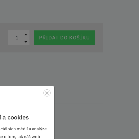
PŘIDAT DO KOŠÍKU
×
Karoq
 a cookies
Vpředu
ciálních médií a analýze
ce o tom, jak náš web