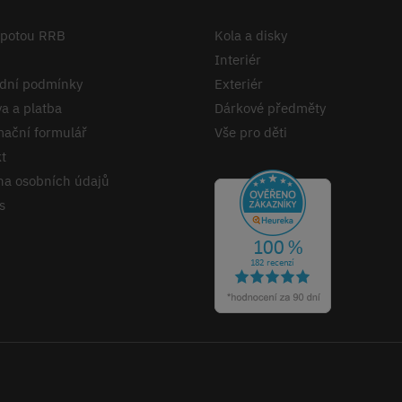
apotou RRB
Kola a disky
Interiér
dní podmínky
Exteriér
a a platba
Dárkové předměty
ační formulář
Vše pro děti
t
a osobních údajů
s