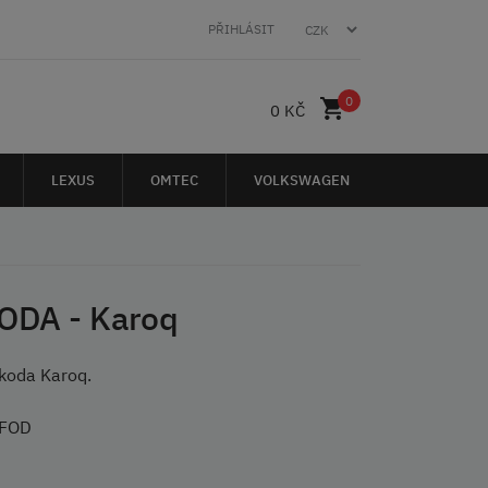
PŘIHLÁSIT
0
0 KČ
LEXUS
OMTEC
VOLKSWAGEN
ODA - Karoq
koda Karoq.
 FOD