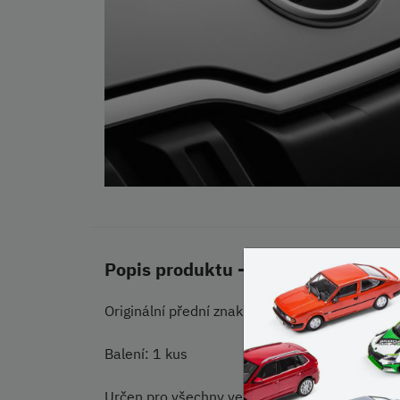
Popis produktu - Přední znak ŠKOD
Originální přední znak pro vůz Škoda Karoq.
Balení: 1 kus
Určen pro všechny verze Škoda Karoq.