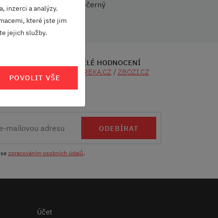
Stříbrno-černý
, inzerci a analýzy.
macemi, které jste jim
e jejich služby.
SKVĚLÉ HODNOCENÍ
CÍ
HEUREKA.CZ
/
ZBOZI.CZ
POVOLIT VŠE
ODEBÍRAT
 se
zpracováním osobních údajů
.
Účet