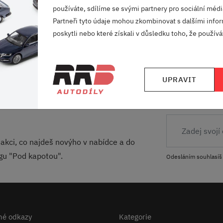
Barva:
používáte, sdílíme se svými partnery pro sociální média
Partneři tyto údaje mohou zkombinovat s dalšími infor
poskytli nebo které získali v důsledku toho, že používát
VELKÝ VÝBĚR
RODINNÁ FIRMA
ZNAČEK
S DLOUHOU TRADI
UPRAVIT
akci, co najdeš novýho v nabídce a do
ogu "Pod kapotou".
Odesláním souhlasíš
né odkazy
Kategorie