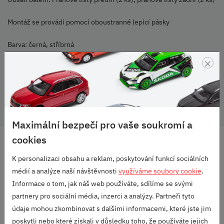
Montáž se provádí pomocí oboustranné lepící pásky
Barva: černá, stříbrná
×
Škoda Citigo 5-dvéřová verze
Škoda Originální příslušenství
Maximální bezpečí pro vaše soukromí a
cookies
DOPRAVA ZDARMA
OD 2500 KČ
K personalizaci obsahu a reklam, poskytování funkcí sociálních
médií a analýze naší návštěvnosti
využíváme soubory cookie
.
VELKÝ VÝBĚR
Informace o tom, jak náš web používáte, sdílíme se svými
ZNAČEK
partnery pro sociální média, inzerci a analýzy. Partneři tyto
RODINNÁ FIRMA
údaje mohou zkombinovat s dalšími informacemi, které jste jim
S DLOUHOU TRADICÍ
poskytli nebo které získali v důsledku toho, že používáte jejich