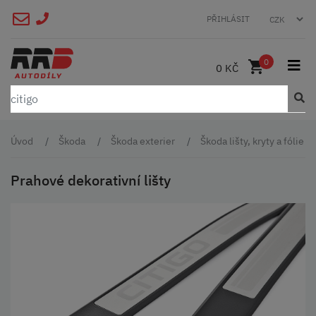
PŘIHLÁSIT
0
0 KČ
Úvod
Škoda
Škoda exterier
Škoda lišty, kryty a fólie
Prahové dekorativní lišty