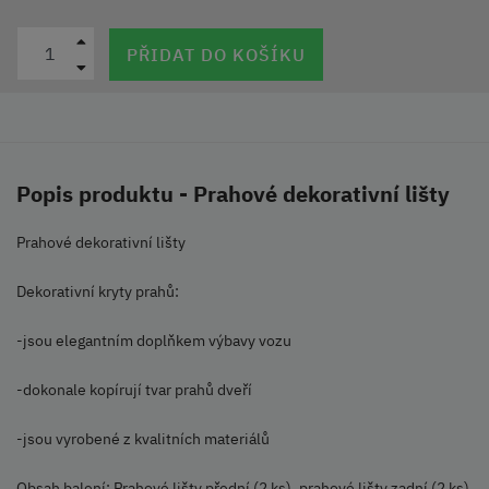
PŘIDAT DO KOŠÍKU
Popis produktu - Prahové dekorativní lišty
Prahové dekorativní lišty
Dekorativní kryty prahů:
-jsou elegantním doplňkem výbavy vozu
-dokonale kopírují tvar prahů dveří
-jsou vyrobené z kvalitních materiálů
Obsah balení: Prahové lišty přední (2 ks), prahové lišty zadní (2 ks)