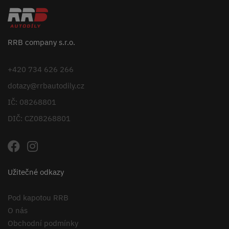
RRB company s.r.o.
+420 734 626 266
dotazy@rrbautodily.cz
IČ: 08268801
DIČ: CZ08268801
Užitečné odkazy
Pod kapotou RRB
O nás
Obchodní podmínky