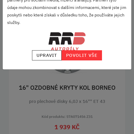
partnery pro sociální média, inzerci a analýzy. Partneři tyto
údaje mohou zkombinovat s dalšími informacemi, které jste jim
Související produkty
poskytli nebo které získali v důsledku toho, že používáte jejich
služby.
SKLADEM
UPRAVIT
POVOLIT VŠE
16" OZDOBNÉ KRYTY KOL BORNEO
pro plechové disky 6,0J x 16"" ET 43
Kód produktu: 57A071456 Z31
1 939 KČ