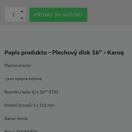
PŘIDAT DO KOŠÍKU
Popis produktu - Plechový disk 16" - Karoq
Plechové kolo:
-jsou vysoce odolné
Rozměry kola: 6J x 16"" ET43
Rozteč šroubů: 5 x 112 mm
Barva: černá
Pneu: 215/60 R16