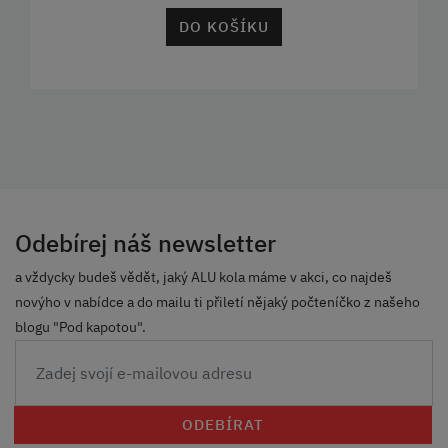
DO KOŠÍKU
Odebírej náš newsletter
a vždycky budeš vědět, jaký ALU kola máme v akci, co najdeš
novýho v nabídce a do mailu ti přiletí nějaký počteníčko z našeho
blogu "Pod kapotou".
ODEBÍRAT