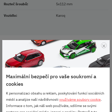
Rozteč šroubů:
5x112 mm
Vozidlo:
Karoq
×
DOPRAVA ZDARMA
OD 2500 KČ
VELKÝ VÝBĚR
ZNAČEK
RODINNÁ FIRMA
Maximální bezpečí pro vaše soukromí a
S DLOUHOU TRADICÍ
cookies
SKVĚLÉ HODNOCENÍ
K personalizaci obsahu a reklam, poskytování funkcí sociálních
HEUREKA.CZ
/
ZBOZI.CZ
médií a analýze naší návštěvnosti
využíváme soubory cookie
.
Informace o tom, jak náš web používáte, sdílíme se svými