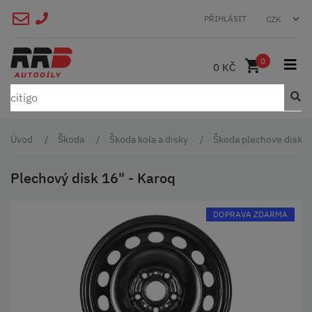
PŘIHLÁSIT
0
0 KČ
Úvod
Škoda
Škoda kola a disky
Škoda plechove disky
Plechový disk 16" - Karoq
DOPRAVA ZDARMA