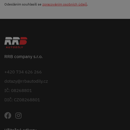
Odesláním souhlasíš se
zpracováním osobních údajů
.
RRB company s.r.o.
+420 734 626 266
dotazy@rrbautodily.cz
IČ: 08268801
DIČ: CZ08268801