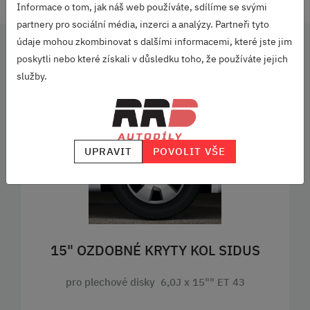
Informace o tom, jak náš web používáte, sdílíme se svými
partnery pro sociální média, inzerci a analýzy. Partneři tyto
údaje mohou zkombinovat s dalšími informacemi, které jste jim
poskytli nebo které získali v důsledku toho, že používáte jejich
Související produkty
služby.
SKLADEM
UPRAVIT
POVOLIT VŠE
15" OZDOBNÉ KRYTY KOL SIDUS
pro plechové disky 6,0J x 15"" ET 43