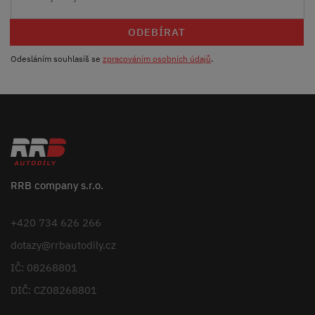
ODEBÍRAT
Odesláním souhlasíš se
zpracováním osobních údajů
.
RRB company s.r.o.
+420 734 626 266
dotazy@rrbautodily.cz
IČ: 08268801
DIČ: CZ08268801