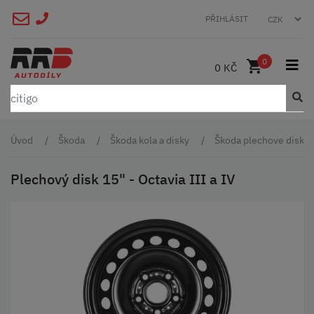
PŘIHLÁSIT
0
0 KČ
Úvod
Škoda
Škoda kola a disky
Škoda plechove disky
Plechový disk 15" - Octavia III a IV