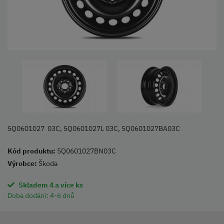
5Q0601027 03C, 5Q0601027L 03C, 5Q0601027BA03C
Kód produktu:
5Q0601027BN03C
Výrobce:
Škoda
Skladem 4 a více ks
Doba dodání:
4-6 dnů