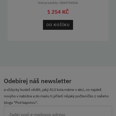
Kód produktu: 5E0071455A
1 254 KČ
DO KOŠÍKU
Odebírej náš newsletter
a vždycky budeš vědět, jaký ALU kola máme v akci, co najdeš
novýho v nabídce a do mailu ti přiletí nějaký počteníčko z našeho
blogu "Pod kapotou".