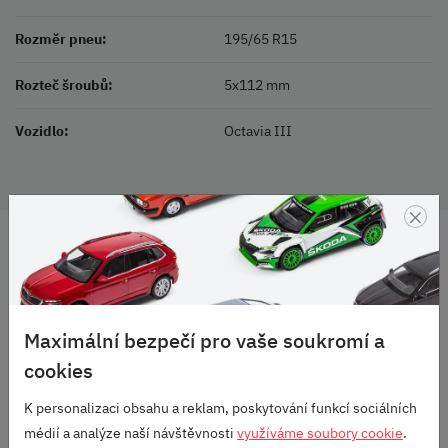
Rozměr pneu:
195/65 R15
Rozteč šroubů:
5x112 mm
Vozidlo:
Octavia III
×
DOPRAVA ZDARMA
OD 2500 KČ
VELKÝ VÝBĚR
ZNAČEK
Maximální bezpečí pro vaše soukromí a
RODINNÁ FIRMA
cookies
S DLOUHOU TRADICÍ
K personalizaci obsahu a reklam, poskytování funkcí sociálních
SKVĚLÉ HODNOCENÍ
médií a analýze naší návštěvnosti
využíváme soubory cookie
.
HEUREKA.CZ
/
ZBOZI.CZ