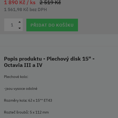
1 890 Kč /
ks
2 519 Kč
1 561,98 Kč bez DPH
PŘIDAT DO KOŠÍKU
Popis produktu - Plechový disk 15" -
Octavia III a IV
Plechové kolo:
-jsou vysoce odolné
Rozměry kola: 6J x 15"" ET43
Rozteč šroubů: 5 x 112 mm