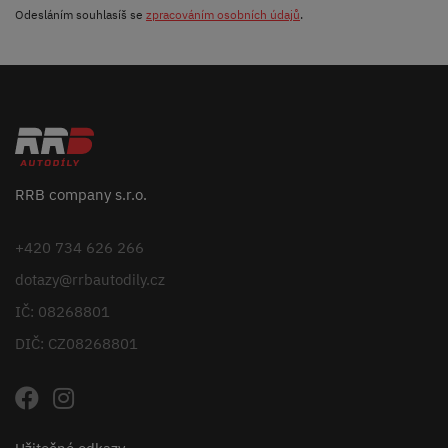
Odesláním souhlasíš se
zpracováním osobních údajů
.
RRB company s.r.o.
+420 734 626 266
dotazy@rrbautodily.cz
IČ: 08268801
DIČ: CZ08268801