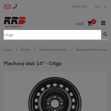
PŘIHLÁSIT
0
0 KČ
Úvod
Škoda
Škoda kola a disky
Škoda plechove disky
Plechový disk 14" - Citigo