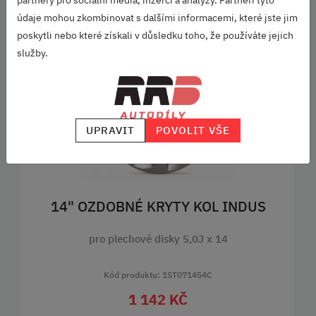
partnery pro sociální média, inzerci a analýzy. Partneři tyto
údaje mohou zkombinovat s dalšími informacemi, které jste jim
Související produkty
poskytli nebo které získali v důsledku toho, že používáte jejich
služby.
SKLADEM
UPRAVIT
POVOLIT VŠE
14" OZDOBNÉ KRYTY KOL INDUS
pro plechové disky 5,0J x 14
Kód produktu: 1ST071454C
1 142 KČ