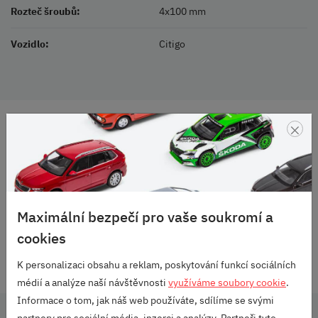
Rozteč šroubů:
4x100 mm
Vozidlo:
Citigo
×
DOPRAVA ZDARMA
OD 2500 KČ
VELKÝ VÝBĚR
ZNAČEK
RODINNÁ FIRMA
Maximální bezpečí pro vaše soukromí a
S DLOUHOU TRADICÍ
cookies
SKVĚLÉ HODNOCENÍ
K personalizaci obsahu a reklam, poskytování funkcí sociálních
HEUREKA.CZ
/
ZBOZI.CZ
médií a analýze naší návštěvnosti
využíváme soubory cookie
.
Informace o tom, jak náš web používáte, sdílíme se svými