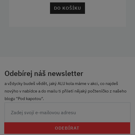
DO KOŠÍKU
Odebírej náš newsletter
a vždycky budeš vědět, jaký ALU kola máme v akci, co najdeš
novýho v nabídce a do mailu ti přiletí nějaký počteníčko z našeho
blogu "Pod kapotou".
ODEBÍRAT