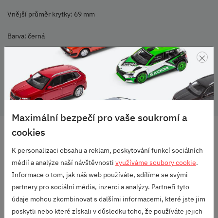
Vnější průměr krytky: 69 mm
Barva: černá
×
Balení: 1 ks
OEM Audi
Maximální bezpečí pro vaše soukromí a
cookies
DOPRAVA ZDARMA
OD 2500 KČ
K personalizaci obsahu a reklam, poskytování funkcí sociálních
médií a analýze naší návštěvnosti
využíváme soubory cookie
.
VELKÝ VÝBĚR
ZNAČEK
Informace o tom, jak náš web používáte, sdílíme se svými
partnery pro sociální média, inzerci a analýzy. Partneři tyto
RODINNÁ FIRMA
údaje mohou zkombinovat s dalšími informacemi, které jste jim
S DLOUHOU TRADICÍ
poskytli nebo které získali v důsledku toho, že používáte jejich