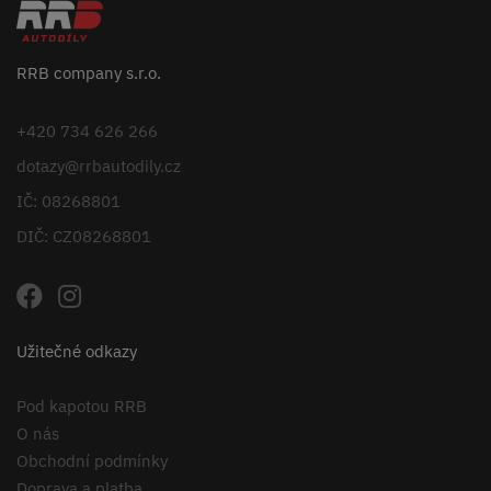
RRB company s.r.o.
+420 734 626 266
dotazy@rrbautodily.cz
IČ: 08268801
DIČ: CZ08268801
Užitečné odkazy
Pod kapotou RRB
O nás
Obchodní podmínky
Doprava a platba