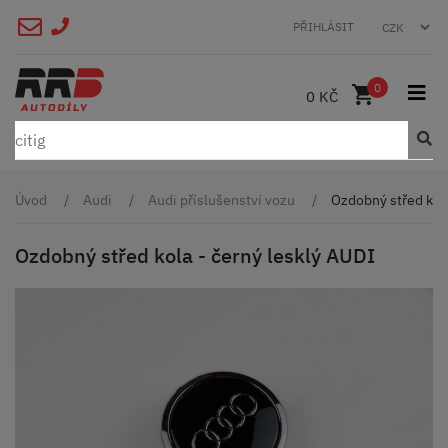
PŘIHLÁSIT
0
0 KČ
Úvod
Audi
Audi příslušenství vozu
Ozdobný střed kola
Ozdobný střed kola - černý lesklý AUDI