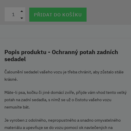
PŘIDAT DO KOŠÍKU
Popis produktu - Ochranný potah zadních
sedadel
Čalounění sedadel vašeho vozu je třeba chránit, aby zůstalo stále
krásné.
Máte-li psa, kočku či jiné domácí zvíře, přijde vám vhod tento velký
potah na zadní sedadla, s nímž se už o čistotu vašeho vozu
nemusíte bát.
Je vyroben z odolného, nepropustného a snadno omyvatelného
materiálu a upevňuje se do vozu pomocí ok navlečených na