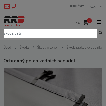
PŘIHLÁSIT
0
0 KČ
Úvod
Škoda
Škoda interier
Škoda praktické doplňky
Ochranný potah zadních sedadel