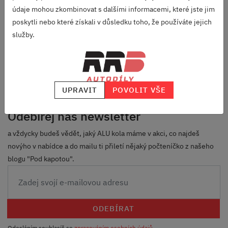
údaje mohou zkombinovat s dalšími informacemi, které jste jim
ZNAČEK
poskytli nebo které získali v důsledku toho, že používáte jejich
RODINNÁ FIRMA
služby.
S DLOUHOU TRADICÍ
SKVĚLÉ HODNOCENÍ
HEUREKA.CZ
/
ZBOZI.CZ
UPRAVIT
POVOLIT VŠE
Odebírej náš newsletter
a vždycky budeš vědět, jaký ALU kola máme v akci, co najdeš
novýho v nabídce a do mailu ti přiletí nějaký počteníčko z našeho
blogu "Pod kapotou".
ODEBÍRAT
Odesláním souhlasíš se
zpracováním osobních údajů
.