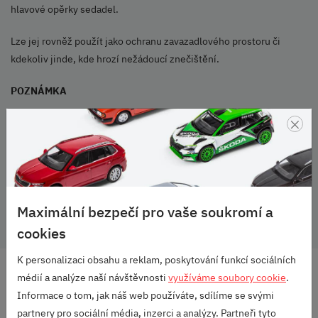
hlavové opěrky sedadel.
Lze jej rovněž použít jako ochranu zavazadlového prostoru či
kdekoliv jinde, kde hrozí nežádoucí znečištění.
POZNÁMKA
×
Potah zadních sedadel nelze kombinovat s bezpečnostními
pásy pro psy.
Škoda - Ochranný transportní potah zadních sedadel
Škoda Originální příslušenství
Maximální bezpečí pro vaše soukromí a
cookies
K personalizaci obsahu a reklam, poskytování funkcí sociálních
DOPRAVA ZDARMA
médií a analýze naší návštěvnosti
využíváme soubory cookie
.
OD 2500 KČ
Informace o tom, jak náš web používáte, sdílíme se svými
partnery pro sociální média, inzerci a analýzy. Partneři tyto
VELKÝ VÝBĚR