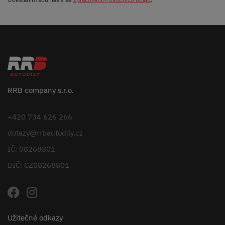
RRB company s.r.o.
+420 734 626 266
dotazy@rrbautodily.cz
IČ: 08268801
DIČ: CZ08268801
Užitečné odkazy