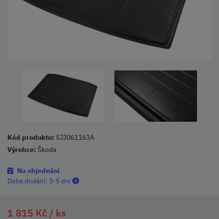
Kód produktu:
5JJ061163A
Výrobce:
Škoda
Na objednání
Doba dodání:
3-5 dní
1 815 Kč /
ks