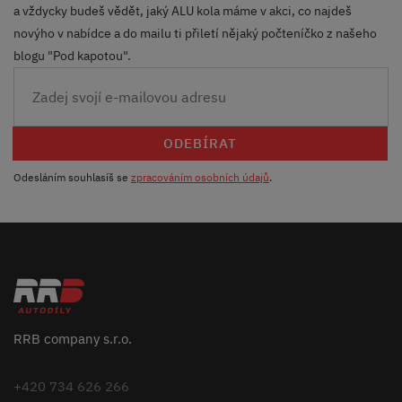
a vždycky budeš vědět, jaký ALU kola máme v akci, co najdeš
novýho v nabídce a do mailu ti přiletí nějaký počteníčko z našeho
blogu "Pod kapotou".
ODEBÍRAT
Odesláním souhlasíš se
zpracováním osobních údajů
.
RRB company s.r.o.
+420 734 626 266