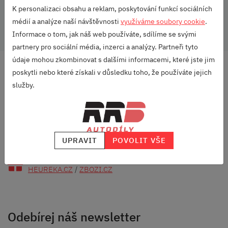
K personalizaci obsahu a reklam, poskytování funkcí sociálních
Varianta:
Spaceback
médií a analýze naší návštěvnosti
využíváme soubory cookie
.
Informace o tom, jak náš web používáte, sdílíme se svými
partnery pro sociální média, inzerci a analýzy. Partneři tyto
údaje mohou zkombinovat s dalšími informacemi, které jste jim
DOPRAVA ZDARMA
poskytli nebo které získali v důsledku toho, že používáte jejich
OD 2500 KČ
služby.
VELKÝ VÝBĚR
ZNAČEK
RODINNÁ FIRMA
S DLOUHOU TRADICÍ
UPRAVIT
POVOLIT VŠE
SKVĚLÉ HODNOCENÍ
HEUREKA.CZ
/
ZBOZI.CZ
Odebírej náš newsletter