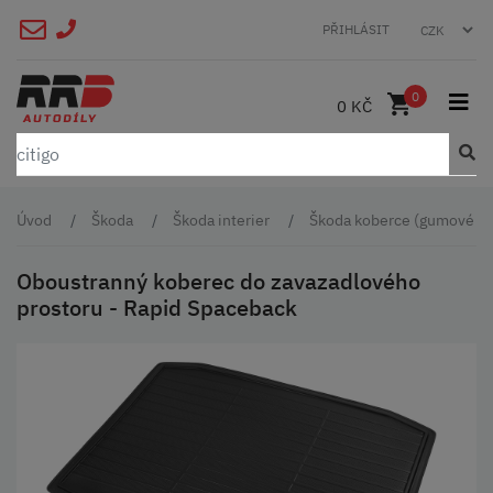
PŘIHLÁSIT
0
0 KČ
Úvod
Škoda
Škoda interier
Škoda koberce (gumové a t
Oboustranný koberec do zavazadlového
prostoru - Rapid Spaceback