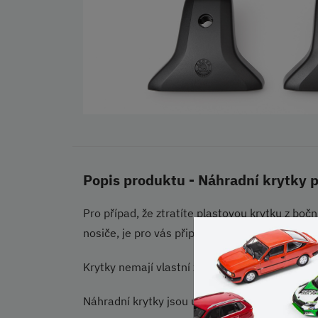
Popis produktu - Náhradní krytky p
Pro případ, že ztratíte plastovou krytku z boč
nosiče, je pro vás připravena náhradní sada 4
Krytky nemají vlastní zámek, nýbrž jsou opat
Náhradní krytky jsou určeny pro nosič LAS6