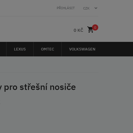
PŘIHLÁSIT
0
0 KČ
LEXUS
OMTEC
VOLKSWAGEN
 pro střešní nosiče
K