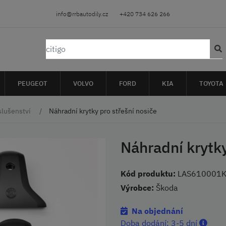
info@rrbautodily.cz
+420 734 626 266
PEUGEOT
VOLVO
FORD
KIA
TOYOTA
slušenství
Náhradní krytky pro střešní nosiče
Náhradní krytky
Kód produktu:
LAS610001
Výrobce:
Škoda
Na objednání
Doba dodání:
3-5 dní