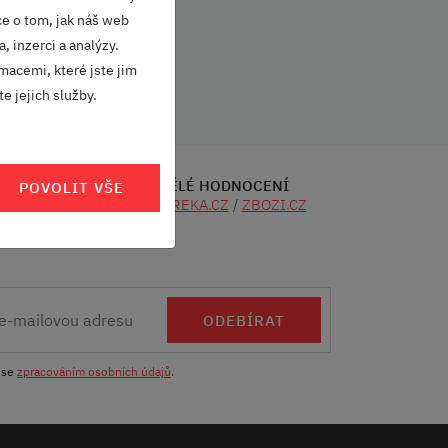
ce o tom, jak náš web
, inzerci a analýzy.
macemi, které jste jim
e jejich služby.
SKVĚLÉ HODNOCENÍ
POVOLIT VŠE
CÍ
HEUREKA.CZ
/
ZBOZI.CZ
ODEBÍRAT
 se
zpracováním osobních údajů
.