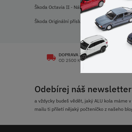
Škoda Octavia II - Náhradní krytky pro střešní
Škoda Originální příslušenství
DOPRAVA ZDARMA
OD 2500 KČ
Odebírej náš newsletter
a vždycky budeš vědět, jaký ALU kola máme v 
mailu ti přiletí nějaký počteníčko z našeho bl