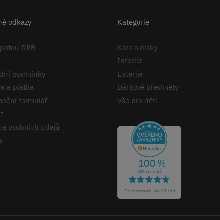
né odkazy
Kategorie
apotou RRB
Kola a disky
Interiér
dní podmínky
Exteriér
a a platba
Dárkové předměty
ační formulář
Vše pro děti
t
a osobních údajů
s