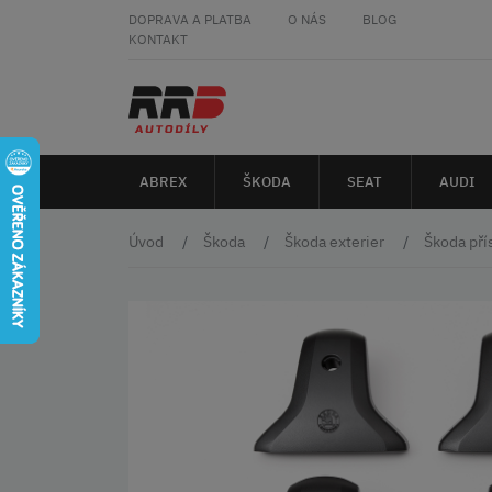
DOPRAVA A PLATBA
O NÁS
BLOG
KONTAKT
ABREX
ŠKODA
SEAT
AUDI
Úvod
Škoda
Škoda exterier
Škoda pří