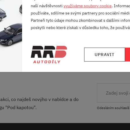
naší návštěvnosti
využíváme soubory cookie
. Informa
 nosiče
používáte, sdílíme se svými partnery pro sociální média
Partneři tyto údaje mohou zkombinovat s dalšími infor
poskytli nebo které získali v důsledku toho, že používát
VELKÝ VÝBĚR
RODINNÁ FIRMA
UPRAVIT
ZNAČEK
S DLOUHOU TRADI
akci, co najdeš novýho v nabídce a do
ogu "Pod kapotou".
Odesláním souhlasíš