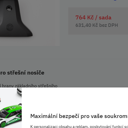
764 Kč /
sada
631,40 Kč bez DPH
ro střešní nosiče
ní hrany základního střešního
 kusů.
řeny páčkou.
Maximální bezpečí pro vaše soukromí
10001B.
K personalizaci obsahu a reklam, poskytování funkcí so