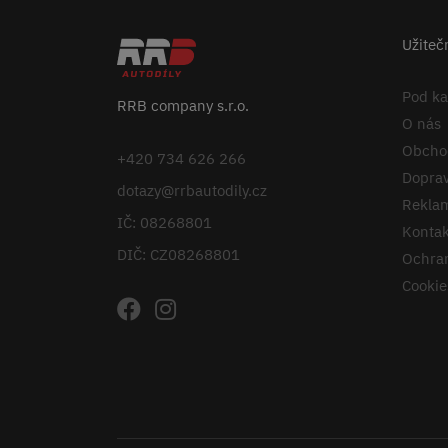
Užiteč
Pod k
RRB company s.r.o.
O nás
Obcho
+420 734 626 266
Doprav
dotazy@rrbautodily.cz
Reklam
IČ: 08268801
Kontak
DIČ: CZ08268801
Ochran
Cookie