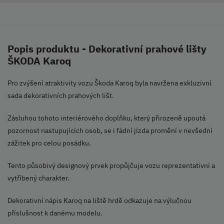
Popis produktu - Dekorativní prahové lišty
ŠKODA Karoq
Pro zvýšení atraktivity vozu Škoda Karoq byla navržena exkluzivní
sada dekorativních prahových lišt.
Zásluhou tohoto interiérového doplňku, který přirozeně upoutá
pozornost nastupujících osob, se i fádní jízda promění v nevšední
zážitek pro celou posádku.
Tento působivý designový prvek propůjčuje vozu reprezentativní a
vytříbený charakter.
Dekorativní nápis Karoq na liště hrdě odkazuje na výlučnou
příslušnost k danému modelu.