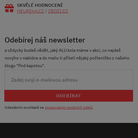
SKVĚLÉ HODNOCENÍ
HEUREKA.CZ
/
ZBOZI.CZ
Odebírej náš newsletter
a vždycky budeš vědět, jaký ALU kola máme v akci, co najdeš
novýho v nabídce a do mailu ti přiletí nějaký počteníčko z našeho
blogu "Pod kapotou".
ODEBÍRAT
Odesláním souhlasíš se
zpracováním osobních údajů
.