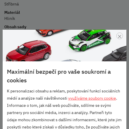
Stříbrná
Materiál
Hliník
Obsah sady
Prahová lišta přední (2 ks), prahová lišta zadní (2 ks), montážní
×
návod.
Hmotnost
0,2 kg
Obsah balení
4 ks
Maximální bezpečí pro vaše soukromí a
Údržba
cookies
Běžné saponátové mycí prostředky. Nepoužívat abrazivní čisticí
prostředky, rozpouštědla nebo drátěnku.
K personalizaci obsahu a reklam, poskytování funkcí sociálních
Poznámka
médií a analýze naší návštěvnosti
využíváme soubory cookie
.
Ze sortimentu Škoda Originální příslušenství je nutné k montáži
Informace o tom, jak náš web používáte, sdílíme se svými
objednat šablony pro ustavení prahových lišt / 57A 071 718.
partnery pro sociální média, inzerci a analýzy. Partneři tyto
Umístění
údaje mohou zkombinovat s dalšími informacemi, které jste jim
Nalepení na prahy předních a zadních dveří vozu.
poskytli nebo které získali v důsledku toho, že používáte jejich