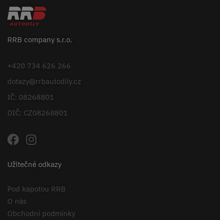
RRB company s.r.o.
+420 734 626 266
dotazy@rrbautodily.cz
IČ: 08268801
DIČ: CZ08268801
Užitečné odkazy
Pod kapotou RRB
O nás
Obchodní podmínky