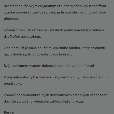
Kromě toho, že svým elegantním vzhledem přispívají k dosažení
vysoké úrovně kultury cestování, jistě oceníte i jejich praktickou
přednost.
Účinně chrání lak karoserie v místech prahů předních a zadních
dveří před nečistotami.
Odolnost lišt je dána použitím kvalitního hliníku, který produktu
navíc dodává patřičnou estetickou hodnotu.
Svým unikátním tvarem dokonale kopírují tvar prahů dveří.
V případě potřeby lze prahové lišty snadno omýt běžnými čisticími
prostředky.
Pomocí nepřehlédnutelných dekorativních prahových lišt snadno
docílíte stylového vylepšení vzhledu vašeho vozu.
Barva