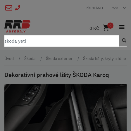
PŘIHLÁSIT
0
0 KČ
Úvod
Škoda
Škoda exterier
Škoda lišty, kryty a fólie
Dekorativní prahové lišty ŠKODA Karoq