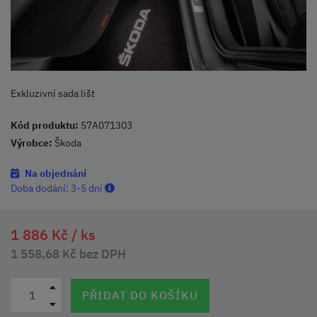
Exkluzivní sada lišt
Kód produktu:
57A071303
Výrobce:
Škoda
Na objednání
Doba dodání:
3-5 dní
1 886 Kč /
ks
1 558,68 Kč bez DPH
PŘIDAT DO KOŠÍKU