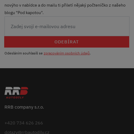
novýho v nabídce a do mailu ti přiletí nějaký počteníčko z našeho
blogu "Pod kapotou".
ODEBÍRAT
Odesláním souhlasíš se
zpracováním osobních údajů
.
RRB company s.r.o.
+420 734 626 266
dotazy@rrbautodily.cz