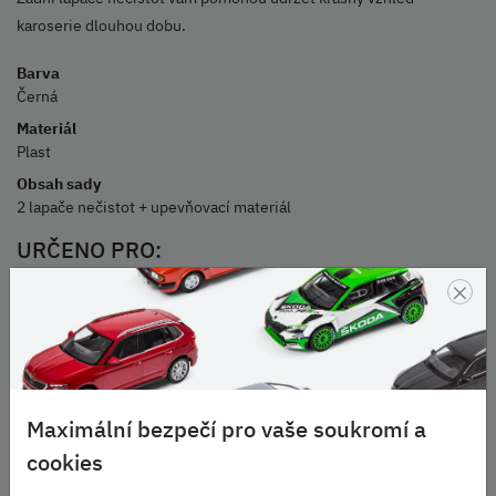
karoserie dlouhou dobu.
Barva
Černá
Materiál
Plast
Obsah sady
2 lapače nečistot + upevňovací materiál
URČENO PRO:
×
Yeti (2013-2018)
Škoda Originální příslušenství
Parametry
Maximální bezpečí pro vaše soukromí a
Vozidlo:
Yeti
cookies