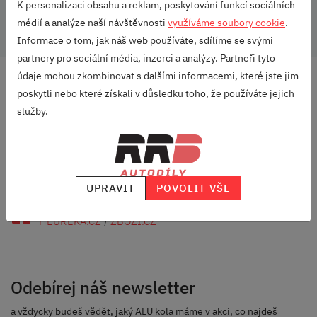
Umístění:
Vzadu
K personalizaci obsahu a reklam, poskytování funkcí sociálních
médií a analýze naší návštěvnosti
využíváme soubory cookie
.
Informace o tom, jak náš web používáte, sdílíme se svými
partnery pro sociální média, inzerci a analýzy. Partneři tyto
údaje mohou zkombinovat s dalšími informacemi, které jste jim
DOPRAVA ZDARMA
poskytli nebo které získali v důsledku toho, že používáte jejich
OD 2500 KČ
služby.
VELKÝ VÝBĚR
ZNAČEK
RODINNÁ FIRMA
S DLOUHOU TRADICÍ
UPRAVIT
POVOLIT VŠE
SKVĚLÉ HODNOCENÍ
HEUREKA.CZ
/
ZBOZI.CZ
Odebírej náš newsletter
a vždycky budeš vědět, jaký ALU kola máme v akci, co najdeš