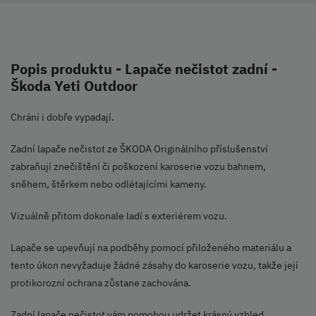
Popis produktu - Lapače nečistot zadní -
Škoda Yeti Outdoor
Chrání i dobře vypadají.
Zadní lapače nečistot ze ŠKODA Originálního příslušenství
zabraňují znečištění či poškození karoserie vozu bahnem,
sněhem, štěrkem nebo odlétajícími kameny.
Vizuálně přitom dokonale ladí s exteriérem vozu.
Lapače se upevňují na podběhy pomocí přiloženého materiálu a
tento úkon nevyžaduje žádné zásahy do karoserie vozu, takže její
protikorozní ochrana zůstane zachována.
Zadní lapače nečistot vám pomohou udržet krásný vzhled