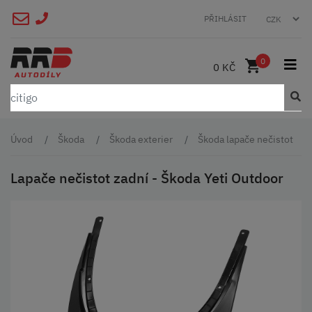
PŘIHLÁSIT
0
0 KČ
Úvod
Škoda
Škoda exterier
Škoda lapače nečistot
Lapače nečistot zadní - Škoda Yeti Outdoor