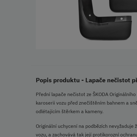
Popis produktu - Lapače nečistot 
Přední lapače nečistot ze ŠKODA Originálního p
karoserii vozu před znečištěním bahnem a s
odlétajícím štěrkem a kameny.
Originální uchycení na podbězích nevyžaduje 
vozu, a zachovává tak její protikorozní ochran