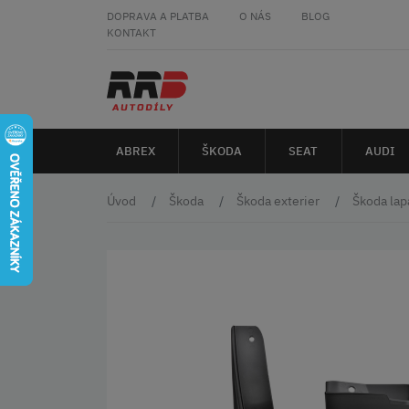
DOPRAVA A PLATBA
O NÁS
BLOG
KONTAKT
ABREX
ŠKODA
SEAT
AUDI
Úvod
Škoda
Škoda exterier
Škoda lap