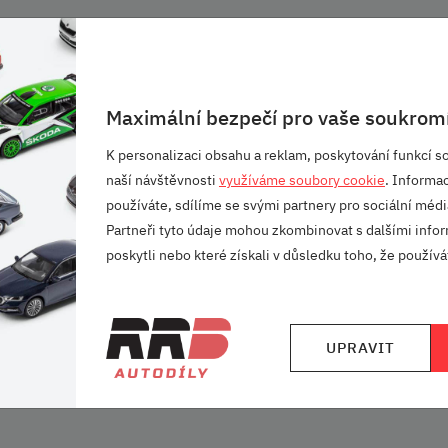
em vašeho vozu ŠKODA RAPID
Maximální bezpečí pro vaše soukromí
e poškození a znečištění
K personalizaci obsahu a reklam, poskytování funkcí so
naší návštěvnosti
využíváme soubory cookie
. Informa
používáte, sdílíme se svými partnery pro sociální média
Partneři tyto údaje mohou zkombinovat s dalšími infor
poskytli nebo které získali v důsledku toho, že používát
UPRAVIT