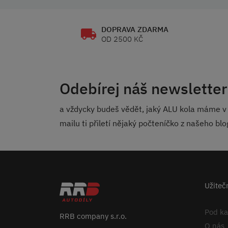
DOPRAVA ZDARMA
OD 2500 KČ
Odebírej náš newsletter
a vždycky budeš vědět, jaký ALU kola máme v 
mailu ti přiletí nějaký počteníčko z našeho bl
Užiteč
Pod k
RRB company s.r.o.
O nás