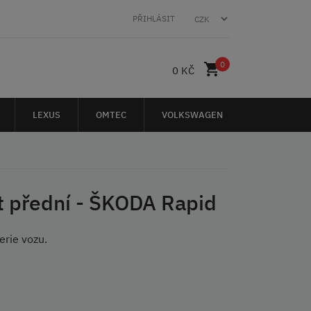
PŘIHLÁSIT
0
0 KČ
LEXUS
OMTEC
VOLKSWAGEN
t přední - ŠKODA Rapid
serie vozu.