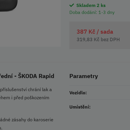
Skladem 2 ks
Doba dodání:
1-3 dny
387 Kč /
sada
319,83 Kč bez DPH
přední - ŠKODA Rapid
Parametry
říslušenství chrání lak a
Vozidlo:
něhem i před poškozením
Umístění:
žádné zásahy do karoserie
u.