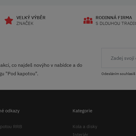
VELKÝ VÝBĚR
RODINNÁ FIRMA
ZNAČEK
S DLOUHOU TRADI
akci, co najdeš novýho v nabídce a do
ogu "Pod kapotou".
Odesláním souhlasíš
né odkazy
Kategorie
apotou RRB
Kola a disky
Interiér