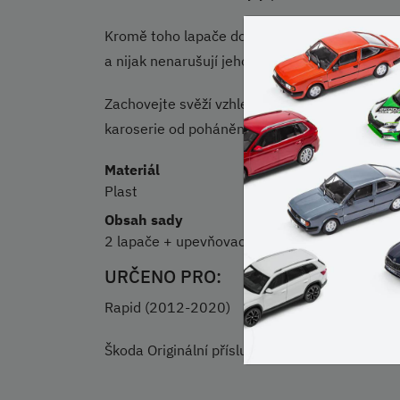
Kromě toho lapače dokonale ladí s exteriér
a nijak nenarušují jeho elegantní design.
Zachovejte svěží vzhled svého vozu a zabraňt
karoserie od poháněných předních kol.
Materiál
Plast
Obsah sady
2 lapače + upevňovací materiál
URČENO PRO:
Rapid (2012-2020)
Škoda Originální příslušenství