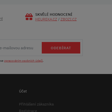
SKVĚLÉ HODNOCENÍ
CÍ
HEUREKA.CZ
/
ZBOZI.CZ
ODEBÍRAT
 se
zpracováním osobních údajů
.
Účet
Přihlášení zákazníka
Registrace