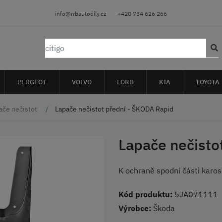
info@rrbautodily.cz
+420 734 626 266
PEUGEOT
VOLVO
FORD
KIA
TOYOTA
ače nečistot
Lapače nečistot přední - ŠKODA Rapid
Lapače nečisto
K ochraně spodní části karo
Kód produktu:
5JA071111
Výrobce:
Škoda