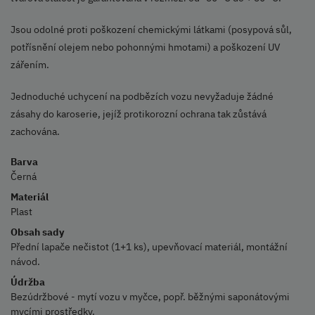
Jsou odolné proti poškození chemickými látkami (posypová sůl,
potřísnění olejem nebo pohonnými hmotami) a poškození UV
zářením.
Jednoduché uchycení na podbězích vozu nevyžaduje žádné
zásahy do karoserie, jejíž protikorozní ochrana tak zůstává
zachována.
Barva
Černá
Materiál
Plast
Obsah sady
Přední lapače nečistot (1+1 ks), upevňovací materiál, montážní
návod.
Údržba
Bezúdržbové - mytí vozu v myčce, popř. běžnými saponátovými
mycími prostředky.