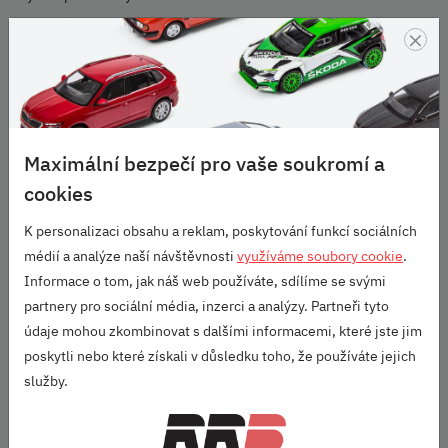
Omezení
×
Nelze použít pro vozidla s výbavou - Nášlapné prahy z ušlechtilé
oceli 565 071 691 a 565 071 691A.
Fotografie je pouze ilustrativní
Ano
Umístění
Maximální bezpečí pro vaše soukromí a
Do podběhů vozu upevňovacím materiálem, který je součástí
balení.
cookies
URČENO PRO:
K personalizaci obsahu a reklam, poskytování funkcí sociálních
médií a analýze naší návštěvnosti
využíváme soubory cookie
.
Kodiaq (2016+)
Informace o tom, jak náš web používáte, sdílíme se svými
Škoda Originální příslušenství
partnery pro sociální média, inzerci a analýzy. Partneři tyto
údaje mohou zkombinovat s dalšími informacemi, které jste jim
Parametry
poskytli nebo které získali v důsledku toho, že používáte jejich
služby.
Vozidlo:
Kodiaq