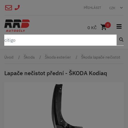
PŘIHLÁSIT
0
0 KČ
Úvod
Škoda
Škoda exterier
Škoda lapače nečistot
Lapače nečistot přední - ŠKODA Kodiaq