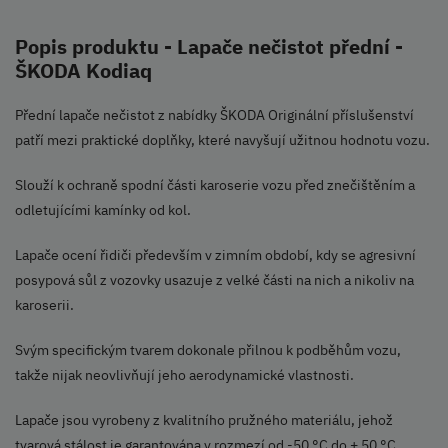
Popis produktu - Lapače nečistot přední -
ŠKODA Kodiaq
Přední lapače nečistot z nabídky ŠKODA Originální příslušenství
patří mezi praktické doplňky, které navyšují užitnou hodnotu vozu.
Slouží k ochraně spodní části karoserie vozu před znečištěním a
odletujícími kamínky od kol.
Lapače ocení řidiči především v zimním období, kdy se agresivní
posypová sůl z vozovky usazuje z velké části na nich a nikoliv na
karoserii.
Svým specifickým tvarem dokonale přilnou k podběhům vozu,
takže nijak neovlivňují jeho aerodynamické vlastnosti.
Lapače jsou vyrobeny z kvalitního pružného materiálu, jehož
tvarová stálost je garantována v rozmezí od -50 °C do + 50 °C.