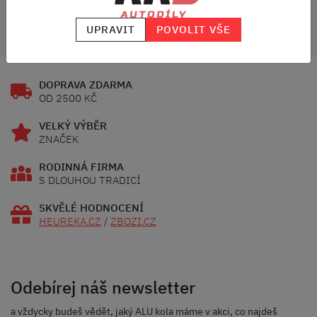
Umístění:
Vpředu
UPRAVIT
POVOLIT VŠE
DOPRAVA ZDARMA
OD 2500 KČ
VELKÝ VÝBĚR
ZNAČEK
RODINNÁ FIRMA
S DLOUHOU TRADICÍ
SKVĚLÉ HODNOCENÍ
HEUREKA.CZ
/
ZBOZI.CZ
Odebírej náš newsletter
a vždycky budeš vědět, jaký ALU kola máme v akci, co najdeš