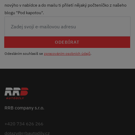
novýho v nabídce a do mailu ti přiletí nějaký počteníčko z našeho
blogu "Pod kapotou".
ODEBÍRAT
Odesláním souhlasíš se
zpracováním osobních údajů
.
RRB company s.r.o.
+420 734 626 266
dotazy@rrbautodily.cz