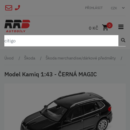
PŘIHLÁSIT
0
0 KČ
Úvod
Škoda
Škoda merchandise/dárkové předměty
Š
Model Kamiq 1:43 - ČERNÁ MAGIC