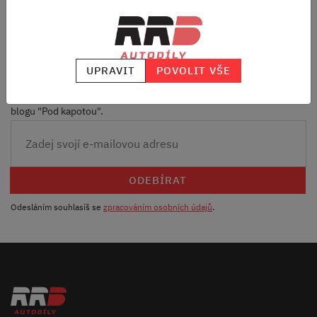
Odebírej náš newsletter
UPRAVIT
POVOLIT VŠE
a vždycky budeš vědět, jaký ALU kola máme v akci, co najdeš
novýho v nabídce a do mailu ti přiletí nějaký počteníčko z našeho
blogu "Pod kapotou".
ODEBÍRAT
Odesláním souhlasíš se
zpracováním osobních údajů
.