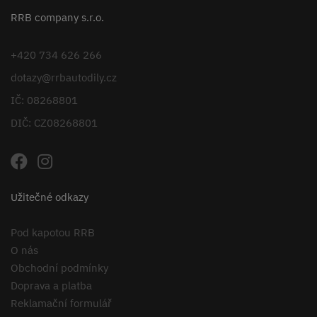
RRB company s.r.o.
+420 734 626 266
dotazy@rrbautodily.cz
IČ: 08268801
DIČ: CZ08268801
Užitečné odkazy
Pod kapotou RRB
O nás
Obchodní podmínky
Doprava a platba
Reklamační formulář