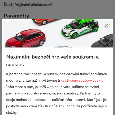
Škoda Originální příslušenství
Parametry
×
Vozidlo:
Kamiq
Maximální bezpečí pro vaše soukromí a
DOPRAVA ZDARMA
cookies
OD 2500 KČ
K personalizaci obsahu a reklam, poskytování funkcí sociálních
VELKÝ VÝBĚR
ZNAČEK
médií a analýze naší návštěvnosti
využíváme soubory cookie
.
Informace o tom, jak náš web používáte, sdílíme se svými
RODINNÁ FIRMA
partnery pro sociální média, inzerci a analýzy. Partneři tyto
S DLOUHOU TRADICÍ
údaje mohou zkombinovat s dalšími informacemi, které jste jim
SKVĚLÉ HODNOCENÍ
poskytli nebo které získali v důsledku toho, že používáte jejich
HEUREKA.CZ
/
ZBOZI.CZ
služby.