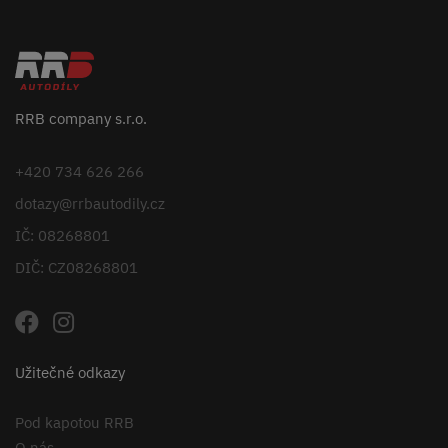
RRB company s.r.o.
+420 734 626 266
dotazy@rrbautodily.cz
IČ: 08268801
DIČ: CZ08268801
Užitečné odkazy
Pod kapotou RRB
O nás