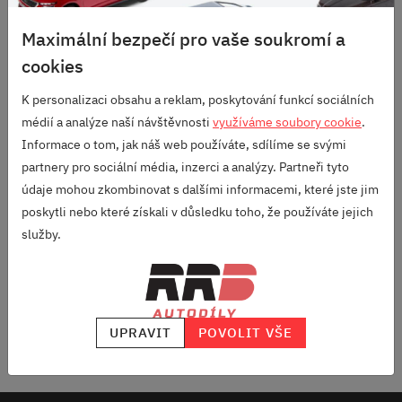
S DLOUHOU TRADICÍ
Maximální bezpečí pro vaše soukromí a
SKVĚLÉ HODNOCENÍ
cookies
HEUREKA.CZ
/
ZBOZI.CZ
K personalizaci obsahu a reklam, poskytování funkcí sociálních
médií a analýze naší návštěvnosti
využíváme soubory cookie
.
Odebírej náš newsletter
Informace o tom, jak náš web používáte, sdílíme se svými
partnery pro sociální média, inzerci a analýzy. Partneři tyto
a vždycky budeš vědět, jaký ALU kola máme v akci, co najdeš
údaje mohou zkombinovat s dalšími informacemi, které jste jim
novýho v nabídce a do mailu ti přiletí nějaký počteníčko z našeho
poskytli nebo které získali v důsledku toho, že používáte jejich
blogu "Pod kapotou".
služby.
ODEBÍRAT
UPRAVIT
POVOLIT VŠE
Odesláním souhlasíš se
zpracováním osobních údajů
.