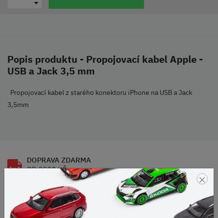
Popis produktu - Propojovací kabel Apple -
USB a Jack 3,5 mm
Propojovací kabel z starého konektoru iPhone na USB a Jack
3,5mm
DOPRAVA ZDARMA
OD 2500 KČ
×
VELKÝ VÝBĚR
ZNAČEK
RODINNÁ FIRMA