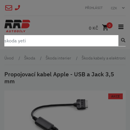
PŘIHLÁSIT
0
0 KČ
Úvod
Škoda
Škoda interier
Škoda kabely a elektronika
Propojovací kabel Apple - USB a Jack 3,5
mm
AKCE