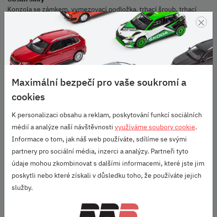
Konzola se zámkem, vymezovací podložka, trhací šroub, trhací
×
matice, matice, klíč k zámku, těsnící kroužek, samolepící štítek na
okno, samolepicí štítek na 5. dveře, záruční a servisní knížka,
kuličkové pero, přívěšek, bezpečnostní karta, montážní návod,
dodatek pro nouzové odblokování volicí páky.
Doporučená profesionální instalace
Ano
Maximální bezpečí pro vaše soukromí a
Omezení
cookies
Pouze pro vozy s levostranným řízením s automatickou
převodovkou.
K personalizaci obsahu a reklam, poskytování funkcí sociálních
URČENO PRO:
médií a analýze naší návštěvnosti
využíváme soubory cookie
.
Informace o tom, jak náš web používáte, sdílíme se svými
Octavia III (2012-2017)
partnery pro sociální média, inzerci a analýzy. Partneři tyto
Octavia III (2017+)
údaje mohou zkombinovat s dalšími informacemi, které jste jim
Škoda Originální příslušenství
poskytli nebo které získali v důsledku toho, že používáte jejich
služby.
Parametry