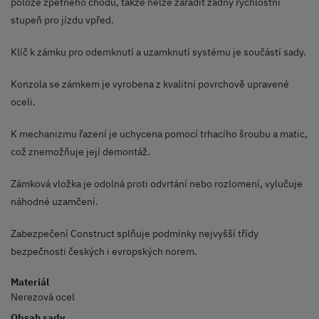
poloze zpětného chodu, takže nelze zařadit žádný rychlostní
stupeň pro jízdu vpřed.
Klíč k zámku pro odemknutí a uzamknutí systému je součástí sady.
Konzola se zámkem je vyrobena z kvalitní povrchově upravené
oceli.
K mechanizmu řazení je uchycena pomocí trhacího šroubu a matic,
což znemožňuje její demontáž.
Zámková vložka je odolná proti odvrtání nebo rozlomení, vylučuje
náhodné uzamčení.
Zabezpečení Construct splňuje podmínky nejvyšší třídy
bezpečnosti českých i evropských norem.
Materiál
Nerezová ocel
Obsah sady