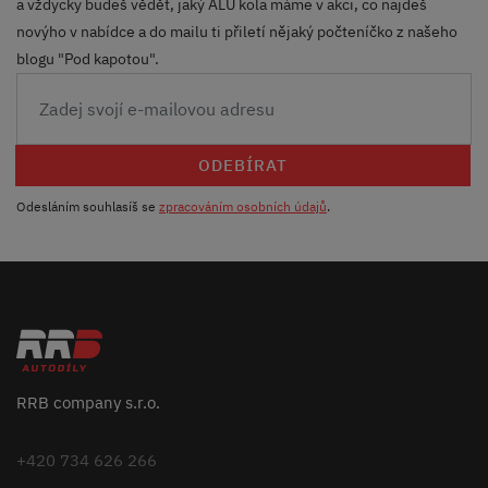
a vždycky budeš vědět, jaký ALU kola máme v akci, co najdeš
novýho v nabídce a do mailu ti přiletí nějaký počteníčko z našeho
blogu "Pod kapotou".
ODEBÍRAT
Odesláním souhlasíš se
zpracováním osobních údajů
.
RRB company s.r.o.
+420 734 626 266