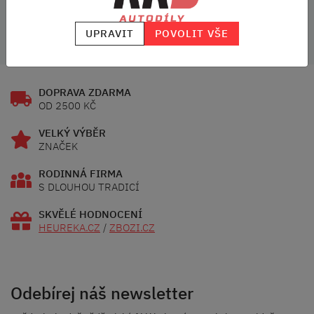
Vozidlo:
Octavia III
UPRAVIT
POVOLIT VŠE
DOPRAVA ZDARMA
OD 2500 KČ
VELKÝ VÝBĚR
ZNAČEK
RODINNÁ FIRMA
S DLOUHOU TRADICÍ
SKVĚLÉ HODNOCENÍ
HEUREKA.CZ
/
ZBOZI.CZ
Odebírej náš newsletter