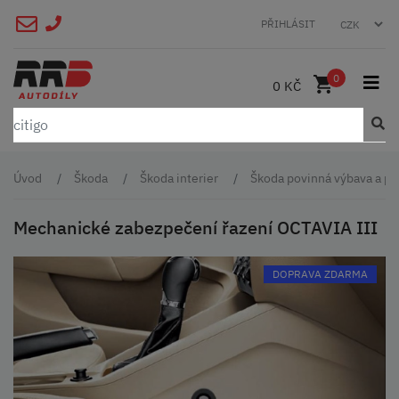
PŘIHLÁSIT
0
0 KČ
Úvod
Škoda
Škoda interier
Škoda povinná výbava a př
Mechanické zabezpečení řazení OCTAVIA III
DOPRAVA ZDARMA