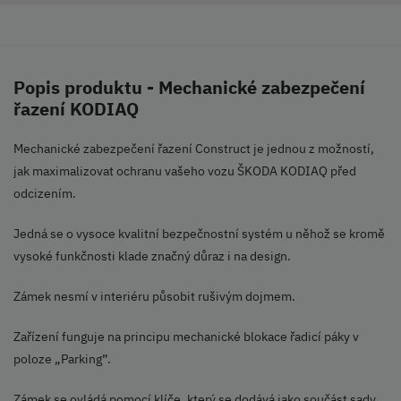
Popis produktu - Mechanické zabezpečení
řazení KODIAQ
Mechanické zabezpečení řazení Construct je jednou z možností,
jak maximalizovat ochranu vašeho vozu ŠKODA KODIAQ před
odcizením.
Jedná se o vysoce kvalitní bezpečnostní systém u něhož se kromě
vysoké funkčnosti klade značný důraz i na design.
Zámek nesmí v interiéru působit rušivým dojmem.
Zařízení funguje na principu mechanické blokace řadicí páky v
poloze „Parking”.
Zámek se ovládá pomocí klíče, který se dodává jako součást sady.