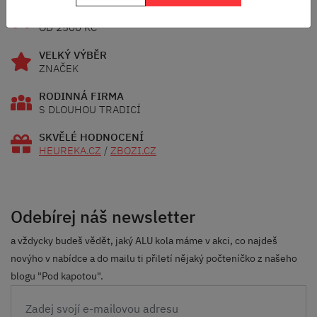
DOPRAVA ZDARMA
OD 2500 KČ
VELKÝ VÝBĚR
ZNAČEK
RODINNÁ FIRMA
S DLOUHOU TRADICÍ
SKVĚLÉ HODNOCENÍ
HEUREKA.CZ
/
ZBOZI.CZ
Odebírej náš newsletter
a vždycky budeš vědět, jaký ALU kola máme v akci, co najdeš
novýho v nabídce a do mailu ti přiletí nějaký počteníčko z našeho
blogu "Pod kapotou".