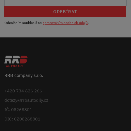
ODEBÍRAT
Odesláním souhlasíš se
zpracováním osobních údajů
.
RRB company s.r.o.
+420 734 626 266
dotazy@rrbautodily.cz
IČ: 08268801
DIČ: CZ08268801