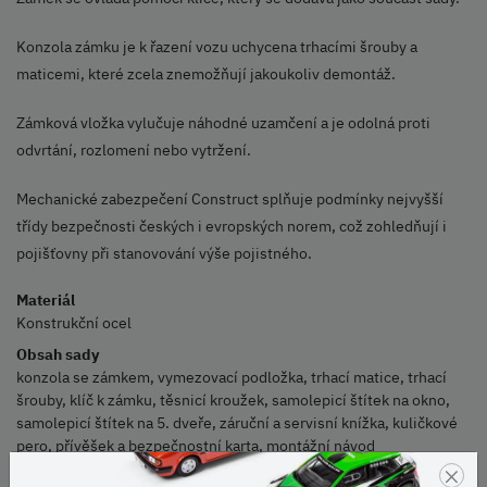
Konzola zámku je k řazení vozu uchycena trhacími šrouby a
maticemi, které zcela znemožňují jakoukoliv demontáž.
Zámková vložka vylučuje náhodné uzamčení a je odolná proti
odvrtání, rozlomení nebo vytržení.
Mechanické zabezpečení Construct splňuje podmínky nejvyšší
třídy bezpečnosti českých i evropských norem, což zohledňují i
pojišťovny při stanovování výše pojistného.
Materiál
Konstrukční ocel
Obsah sady
konzola se zámkem, vymezovací podložka, trhací matice, trhací
šrouby, klíč k zámku, těsnicí kroužek, samolepicí štítek na okno,
samolepicí štítek na 5. dveře, záruční a servisní knížka, kuličkové
pero, přívěšek a bezpečnostní karta, montážní návod
×
Doporučená profesionální instalace