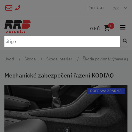
PŘIHLÁSIT
0
0 KČ
Úvod
Škoda
Škoda interier
Škoda povinná výbava a př
Mechanické zabezpečení řazení KODIAQ
DOPRAVA ZDARMA