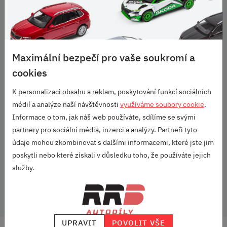
Ano
Hmotnost
1,5 kg
Omezení
Maximální bezpečí pro vaše soukromí a
Pouze pro vozy s levostranným řízením s automatickou
převodovkou.
cookies
URČENO PRO:
K personalizaci obsahu a reklam, poskytování funkcí sociálních
Kodiaq (2016+)
médií a analýze naší návštěvnosti
využíváme soubory cookie
.
Informace o tom, jak náš web používáte, sdílíme se svými
Škoda Originální příslušenství
partnery pro sociální média, inzerci a analýzy. Partneři tyto
údaje mohou zkombinovat s dalšími informacemi, které jste jim
Parametry
poskytli nebo které získali v důsledku toho, že používáte jejich
služby.
Vozidlo:
Kodiaq
UPRAVIT
POVOLIT VŠE