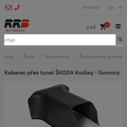
PŘIHLÁSIT
0
0 KČ
Úvod
Škoda
Škoda interier
Škoda koberce (gumové a t
Koberec přes tunel ŠKODA Kodiaq - Gumový