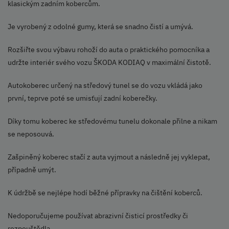
klasickým zadním kobercům.
Je vyrobený z odolné gumy, která se snadno čistí a umývá.
Rozšiřte svou výbavu rohoží do auta o praktického pomocníka a
udržte interiér svého vozu ŠKODA KODIAQ v maximální čistotě.
Autokoberec určený na středový tunel se do vozu vkládá jako
první, teprve poté se umisťují zadní koberečky.
Díky tomu koberec ke středovému tunelu dokonale přilne a nikam
se neposouvá.
Zašpiněný koberec stačí z auta vyjmout a následně jej vyklepat,
případně umýt.
K údržbě se nejlépe hodí běžné přípravky na čištění koberců.
Nedoporučujeme používat abrazivní čisticí prostředky či
rozpouštědla.