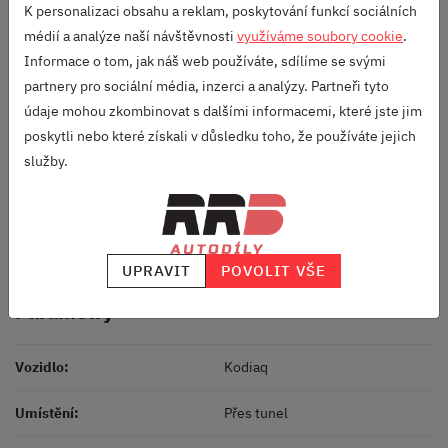
K personalizaci obsahu a reklam, poskytování funkcí sociálních
Běžné saponátové čisticí prostředky. Nepoužívat abrazivní čisticí
médií a analýze naší návštěvnosti
využíváme soubory cookie
.
prostředky nebo rozpouštědla.
Informace o tom, jak náš web používáte, sdílíme se svými
Upozornění
partnery pro sociální média, inzerci a analýzy. Partneři tyto
Při výměně koberce je nutné nejprve vyjmout koberec původní a
teprve potom vložit koberec nový. Vrstvení koberců na sebe je z
údaje mohou zkombinovat s dalšími informacemi, které jste jim
bezpečnostních důvodů zakázáno. Před každou jízdou
poskytli nebo které získali v důsledku toho, že používáte jejich
doporučujeme umístění koberců zkontrolovat.
služby.
URČENO PRO:
Kodiaq (2016+)
Škoda Originální příslušenství
UPRAVIT
POVOLIT VŠE
Parametry
Vozidlo:
Kodiaq
Umístění:
Přes tunel