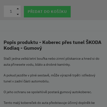
PŘIDAT DO KOŠÍKU
Popis produktu - Koberec přes tunel ŠKODA
Kodiaq - Gumový
Stačí jedna velká letní bouřka nebo zimní plískanice a hned si do
auta přinesete vodu, bláto a drobné kamínky.
A pokud jezdíte v plné sestavě, může výrazně trpět i středový
tunel v zadní části automobilu.
O jeho ochranu se spolehlivě postará gumový autokoberec.
Tento malý kobereček do auta představuje účinný doplněk ke