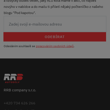
a vždycky budeš vědět, jaký ALU kola máme v akci, co najdeš
novýho v nabídce a do mailu ti přiletí nějaký počteníčko z našeho
blogu "Pod kapotou".
ODEBÍRAT
Odesláním souhlasíš se
zpracováním osobních údajů
.
RRB company s.r.o.
+420 734 626 266