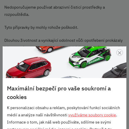
Nedoporučujeme používat abrazivní čisticí prostředky a
rozpouštědla.
Tyto přípravky by mohly rohože poškodit.
Dlouhou životnost a vynikající odolnost vůči opotřebení prokázaly
laboratorní testy materiálu i dlouhodobé jízdní zkoušky, ve kterých
×
naše koberce uspěly na výbornou.
Barva
Černá
Materiál
Maximální bezpečí pro vaše soukromí a
Guma
cookies
Obsah sady
2 kusy předních koberců.
K personalizaci obsahu a reklam, poskytování funkcí sociálních
Upevnění
médií a analýze naší návštěvnosti
využíváme soubory cookie
.
K podlaze jsou upevněné pomocí kruhových prolisů, které se
Informace o tom, jak náš web používáte, sdílíme se svými
nacvaknou na podlahové čepy.