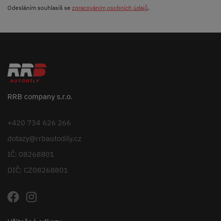
Odesláním souhlasíš se
zpracováním osobních údajů
.
RRB company s.r.o.
+420 734 626 266
dotazy@rrbautodily.cz
IČ: 08268801
DIČ: CZ08268801