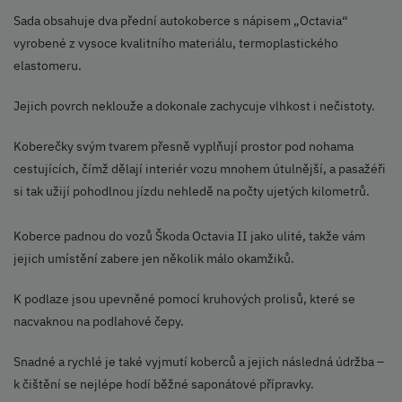
Sada obsahuje dva přední autokoberce s nápisem „Octavia“
vyrobené z vysoce kvalitního materiálu, termoplastického
elastomeru.
Jejich povrch neklouže a dokonale zachycuje vlhkost i nečistoty.
Koberečky svým tvarem přesně vyplňují prostor pod nohama
cestujících, čímž dělají interiér vozu mnohem útulnější, a pasažéři
si tak užijí pohodlnou jízdu nehledě na počty ujetých kilometrů.
Koberce padnou do vozů Škoda Octavia II jako ulité, takže vám
jejich umístění zabere jen několik málo okamžiků.
K podlaze jsou upevněné pomocí kruhových prolisů, které se
nacvaknou na podlahové čepy.
Snadné a rychlé je také vyjmutí koberců a jejich následná údržba –
k čištění se nejlépe hodí běžné saponátové přípravky.