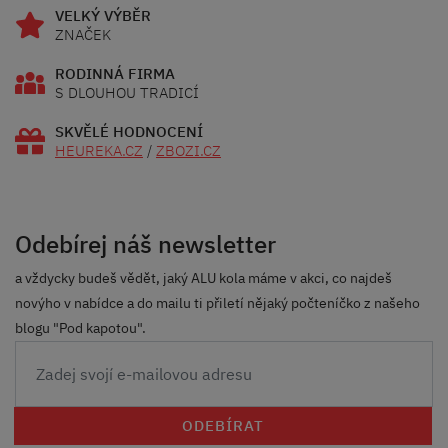
VELKÝ VÝBĚR
ZNAČEK
RODINNÁ FIRMA
S DLOUHOU TRADICÍ
SKVĚLÉ HODNOCENÍ
HEUREKA.CZ
/
ZBOZI.CZ
Odebírej náš newsletter
a vždycky budeš vědět, jaký ALU kola máme v akci, co najdeš
novýho v nabídce a do mailu ti přiletí nějaký počteníčko z našeho
blogu "Pod kapotou".
ODEBÍRAT