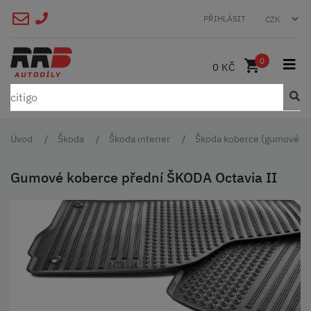
PŘIHLÁSIT
0
0 KČ
Úvod
Škoda
Škoda interier
Škoda koberce (gumové a t
Gumové koberce přední ŠKODA Octavia II