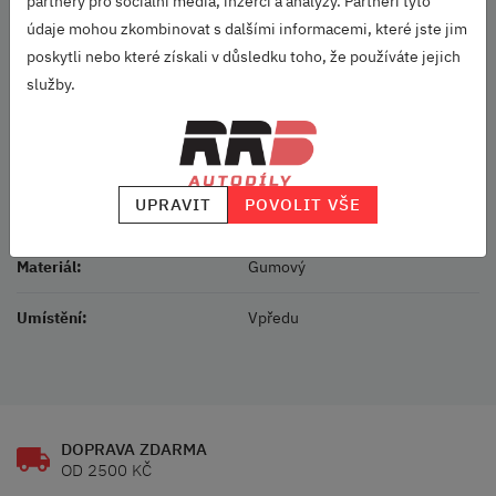
partnery pro sociální média, inzerci a analýzy. Partneři tyto
Údržba
údaje mohou zkombinovat s dalšími informacemi, které jste jim
Nedoporučujeme používat abrazivní čisticí prostředky a
rozpouštědla. Tyto přípravky by mohly rohože poškodit.
poskytli nebo které získali v důsledku toho, že používáte jejich
služby.
Určeno pro:
Octavia II (2008-2013)
Parametry
UPRAVIT
POVOLIT VŠE
Vozidlo:
Octavia II
Materiál:
Gumový
Umístění:
Vpředu
DOPRAVA ZDARMA
OD 2500 KČ