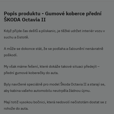
Popis produktu - Gumové koberce přední
ŠKODA Octavia II
Když přijde čas dešťů a plískanic, je těžké udržet interiér vozu v
suchu a čistotě.
A může se dokonce stát, že se podlaha a čalounění nenávratně
poškodí.
My však máme řešení, které dokáže takové situaci předejít –
přední gumové koberečky do auta.
Byly navržené speciálně pro model Škoda Octavia II a starají se,
aby kabina vašeho automobilu neutrpěla žádnou újmu.
Mají totiž vysokou bočnici, která nedovolí nečistotám dostat se z
rohože do auta.