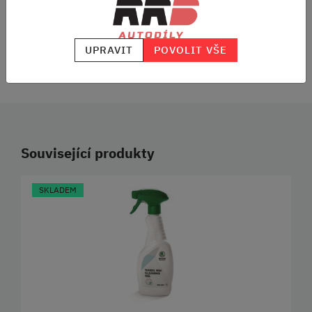
RODINNÁ FIRMA
S DLOUHOU TRADICÍ
UPRAVIT
POVOLIT VŠE
SKVĚLÉ HODNOCENÍ
HEUREKA.CZ
/
ZBOZI.CZ
Související produkty
SKLADEM