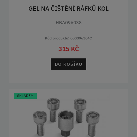
GEL NA ČIŠTĚNÍ RÁFKŮ KOL
HBA096038
Kód produktu: 000096304C
315 KČ
DO KOŠÍKU
SKLADEM