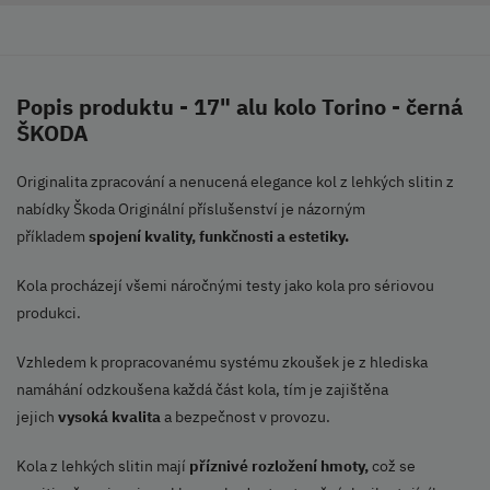
Popis produktu - 17" alu kolo Torino - černá
ŠKODA
Originalita zpracování a nenucená elegance kol z lehkých slitin z
nabídky Škoda Originální příslušenství je názorným
příkladem
spojení kvality, funkčnosti a estetiky.
Kola procházejí všemi náročnými testy jako kola pro sériovou
produkci.
Vzhledem k propracovanému systému zkoušek je z hlediska
namáhání odzkoušena každá část kola, tím je zajištěna
jejich
vysoká kvalita
a bezpečnost v provozu.
Kola z lehkých slitin mají
příznivé rozložení hmoty,
což se