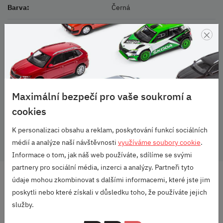
Barva:
Černá
×
Balení:
1 ks
Rozměr pneu:
215/40 R17
Vozidlo:
Fabia III
Maximální bezpečí pro vaše soukromí a
Vozidlo:
Rapid
cookies
Rozměr:
7,0J x 17
K personalizaci obsahu a reklam, poskytování funkcí sociálních
médií a analýze naší návštěvnosti
využíváme soubory cookie
.
Informace o tom, jak náš web používáte, sdílíme se svými
partnery pro sociální média, inzerci a analýzy. Partneři tyto
údaje mohou zkombinovat s dalšími informacemi, které jste jim
DOPRAVA ZDARMA
OD 2500 KČ
poskytli nebo které získali v důsledku toho, že používáte jejich
služby.
VELKÝ VÝBĚR
ZNAČEK