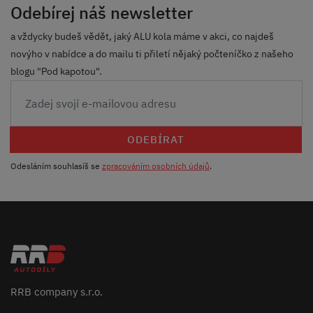
Odebírej náš newsletter
a vždycky budeš vědět, jaký ALU kola máme v akci, co najdeš
novýho v nabídce a do mailu ti přiletí nějaký počteníčko z našeho
blogu "Pod kapotou".
ODEBÍRAT
Odesláním souhlasíš se
zpracováním osobních údajů
.
RRB company s.r.o.