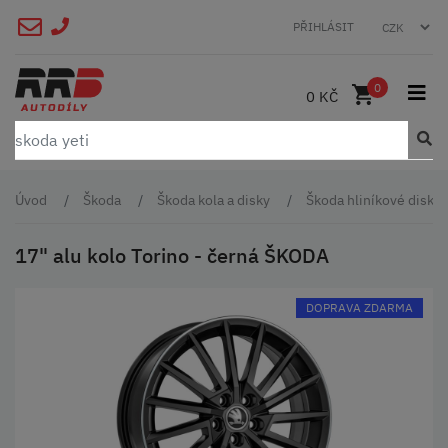
PŘIHLÁSIT
0
0 KČ
Úvod
Škoda
Škoda kola a disky
Škoda hliníkové disky 
17" alu kolo Torino - černá ŠKODA
DOPRAVA ZDARMA