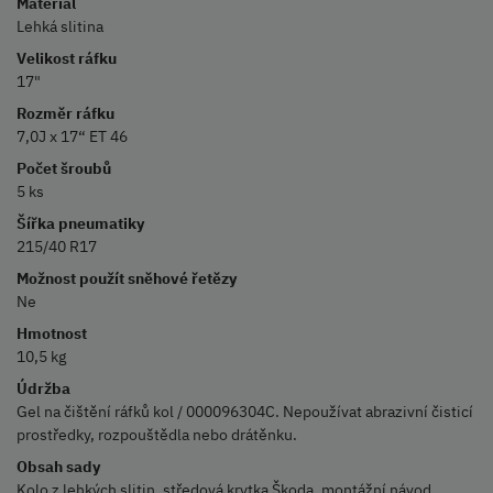
Materiál
Lehká slitina
Velikost ráfku
17"
Rozměr ráfku
7,0J x 17“ ET 46
Počet šroubů
5 ks
Šířka pneumatiky
215/40 R17
Možnost použít sněhové řetězy
Ne
Hmotnost
10,5 kg
Údržba
Gel na čištění ráfků kol / 000096304C. Nepoužívat abrazivní čisticí
prostředky, rozpouštědla nebo drátěnku.
Obsah sady
Kolo z lehkých slitin, středová krytka Škoda, montážní návod.