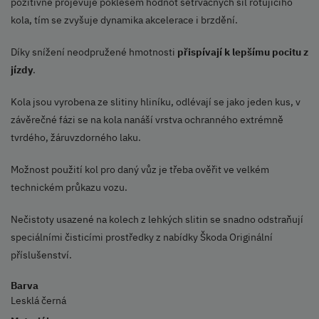
pozitivně projevuje poklesem hodnot setrvačných sil rotujícího
kola, tím se zvyšuje dynamika akcelerace i brzdění.
Díky snížení neodpružené hmotnosti
přispívají k lepšímu pocitu z
jízdy
.
Kola jsou vyrobena ze slitiny hliníku, odlévají se jako jeden kus, v
závěrečné fázi se na kola nanáší vrstva ochranného extrémně
tvrdého, žáruvzdorného laku.
Možnost použití kol pro daný vůz je třeba ověřit ve velkém
technickém průkazu vozu.
Nečistoty usazené na kolech z lehkých slitin se snadno odstraňují
speciálními čisticími prostředky z nabídky Škoda Originální
příslušenství.
Barva
Lesklá černá