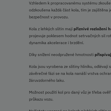
Vzhledem k propracovanému systému zkoušek
odzkoušena každá část kola, tím je zajištěna j
bezpečnost v provozu.
Kola z lehkých slitin mají
příznivé rozložení 
projevuje poklesem hodnot setrvačných sil rotu
dynamika akcelerace i brzdění.
Díky snížení neodpružené hmotnosti
přispívaj
Kola jsou vyrobena ze slitiny hliníku, odlévají 
závěrečné fázi se na kola nanáší vrstva ochr
žáruvzdorného laku.
Možnost použití kol pro daný vůz je třeba ově
průkazu vozu.
Nečistoty usazené na kolech z lehkých slitin 