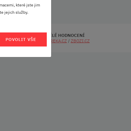
macemi, které jste jim
e jejich služby.
SKVĚLÉ HODNOCENÍ
POVOLIT VŠE
CÍ
HEUREKA.CZ
/
ZBOZI.CZ