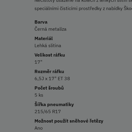
speciálními čisticími prostředky z nabídky Škod
Barva
Černá metalíza
Materiál
Lehká slitina
Velikost ráfku
17"
Rozměr ráfku
6,5J x 17" ET 38
Počet šroubů
5 ks
Šířka pneumatiky
215/65 R17
Možnost použít sněhové řetězy
Ano