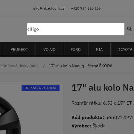
info@rrbautodily.cz
+420 734 626 266
PEUGEOT
VOLVO
FORD
KIA
TOYOTA
hliníkové disky (alu)
17" alu kolo Nanuq - černá ŠKODA
17" alu kolo N
DOPRAVA ZDARMA
Rozměr ráfku: 6,5J x 17" 
Kód produktu:
565071497D
Výrobce:
Škoda