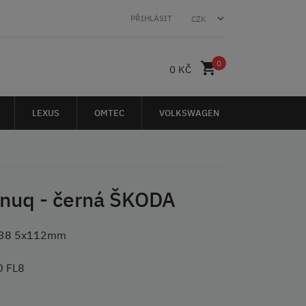
PŘIHLÁSIT
0
0 KČ
LEXUS
OMTEC
VOLKSWAGEN
anuq - černá ŠKODA
ET 38 5x112mm
 FL8