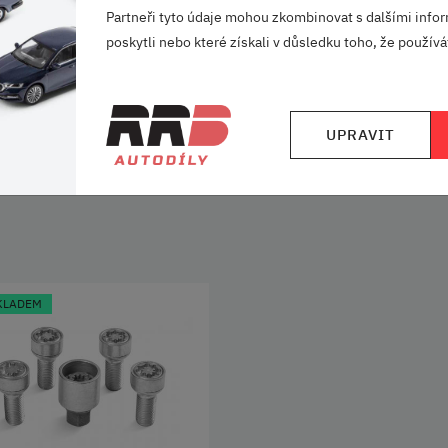
Partneři tyto údaje mohou zkombinovat s dalšími infor
poskytli nebo které získali v důsledku toho, že používát
VELKÝ VÝBĚR
RODINNÁ FIRMA
UPRAVIT
ZNAČEK
S DLOUHOU TRADI
KLADEM