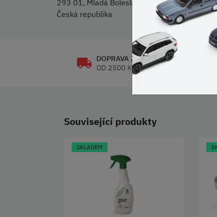
293 01, Mladá Boleslav
Česká republika
DOPRAVA ZDARMA
OD 2500 KČ
Související produkty
SKLADEM
S