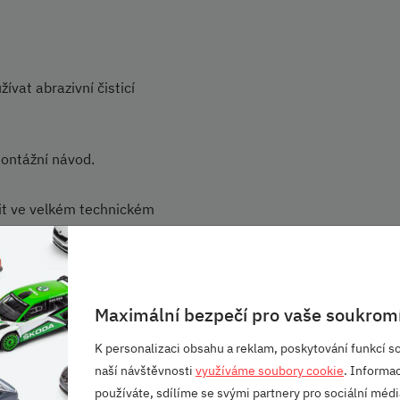
vat abrazivní čisticí
montážní návod.
řit ve velkém technickém
ana.
Maximální bezpečí pro vaše soukromí
K personalizaci obsahu a reklam, poskytování funkcí so
naší návštěvnosti
využíváme soubory cookie
. Informa
používáte, sdílíme se svými partnery pro sociální média