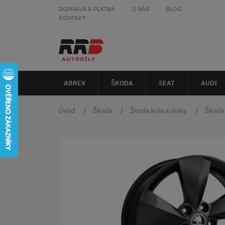
DOPRAVA A PLATBA
O NÁS
BLOG
KONTAKT
ABREX
ŠKODA
SEAT
AUDI
Úvod
Škoda
Škoda kola a disky
Škoda 