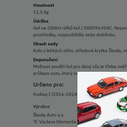
Hmotnost
11,5 kg
Údržba
Gel na čištění ráfků kol / 000096304C. Nepouží
prostředky, rozpouštědla nebo drátěnku.
Obsah sady
Kolo z lehkých slitin, středová krytka Škoda, 
Doporučení
Možnost použití kol pro daný vůz je třeba ově
průkazu vozu, který naleznete na Portálu obč
Určeno pro:
Kodiaq I (2016-2024)
Výrobce
Škoda Auto a.s.
Tř. Václava Klementa 869