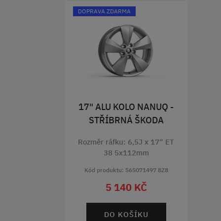
DOPRAVA ZDARMA
17" ALU KOLO NANUQ -
STŘÍBRNÁ ŠKODA
Rozměr ráfku: 6,5J x 17“ ET
38 5x112mm
Kód produktu: 565071497 8Z8
5 140 KČ
DO KOŠÍKU