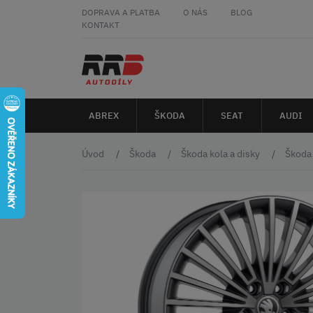
DOPRAVA A PLATBA
O NÁS
BLOG
KONTAKT
ABREX
ŠKODA
SEAT
AUDI
Úvod
Škoda
Škoda kola a disky
Škoda 