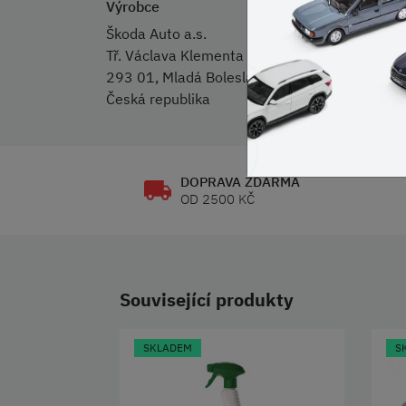
Výrobce
Škoda Auto a.s.
Tř. Václava Klementa 869
293 01, Mladá Boleslav
Česká republika
DOPRAVA ZDARMA
OD 2500 KČ
Související produkty
SKLADEM
S