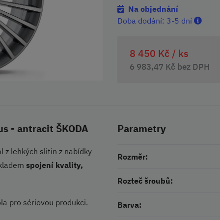
Na objednání
Doba dodání:
3-5 dní
8 450 Kč /
ks
6 983,47 Kč bez DPH
us - antracit ŠKODA
Parametry
 z lehkých slitin z nabídky
Rozměr:
říkladem
spojení kvality,
Rozteč šroubů:
la pro sériovou produkci.
Barva: