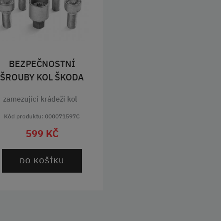
BEZPEČNOSTNÍ
ŠROUBY KOL ŠKODA
zamezující krádeži kol
Kód produktu: 000071597C
599 KČ
DO KOŠÍKU