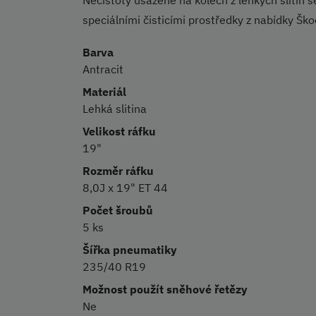
speciálními čisticími prostředky z nabídky Škod
Barva
Antracit
Materiál
Lehká slitina
Velikost ráfku
19"
Rozměr ráfku
8,0J x 19" ET 44
Počet šroubů
5 ks
Šířka pneumatiky
235/40 R19
Možnost použít sněhové řetězy
Ne