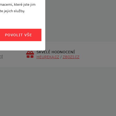
macemi, které jste jim
e jejich služby.
POVOLIT VŠE
SKVĚLÉ HODNOCENÍ
CÍ
HEUREKA.CZ
/
ZBOZI.CZ