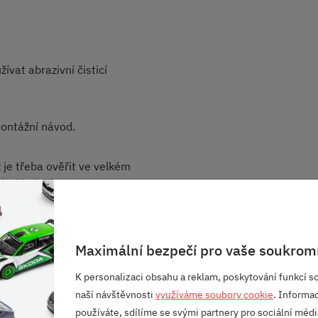
vat abrazivní čisticí
montážní návod.
 je třeba ověřit ve velkém
stí balení.
řit ve velkém technickém
ana.
Maximální bezpečí pro vaše soukromí
K personalizaci obsahu a reklam, poskytování funkcí so
naší návštěvnosti
využíváme soubory cookie
. Informa
používáte, sdílíme se svými partnery pro sociální média