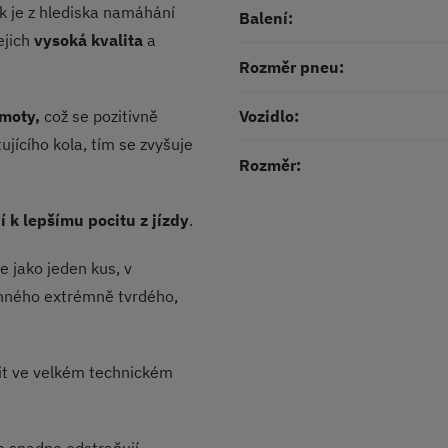
 je z hlediska namáhání
Balení:
ejich
vysoká kvalita
a
Rozměr pneu:
hmoty,
což se pozitivně
Vozidlo:
jícího kola, tím se zvyšuje
Rozměr:
í k lepšímu pocitu z jízdy
.
se jako jeden kus, v
anného extrémně tvrdého,
řit ve velkém technickém
se snadno odstraňují