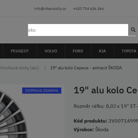
info@rrbautodily.cz
+420 734 626 266
PEUGEOT
VOLVO
FORD
KIA
TOYOTA
hliníkové disky (alu)
19" alu kolo Cepeus - antracit ŠKODA
19" alu kolo C
DOPRAVA ZDARMA
Rozměr ráfku: 8,0J x 19" 
Kód produktu:
3V0071499
Výrobce:
Škoda