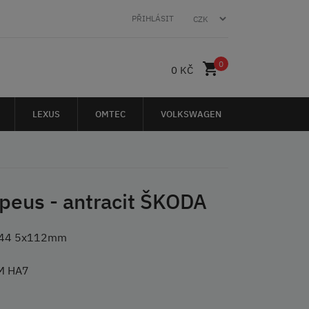
PŘIHLÁSIT
0
0 KČ
LEXUS
OMTEC
VOLKSWAGEN
epeus - antracit ŠKODA
ET 44 5x112mm
M HA7