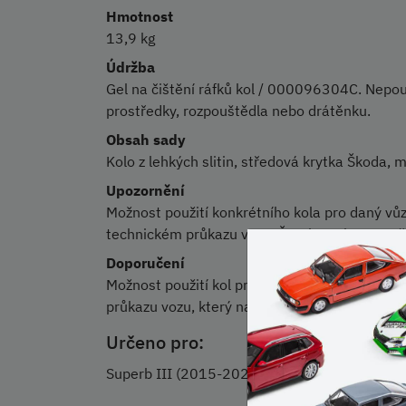
Hmotnost
13,9 kg
Údržba
Gel na čištění ráfků kol / 000096304C. Nepouží
prostředky, rozpouštědla nebo drátěnku.
Obsah sady
Kolo z lehkých slitin, středová krytka Škoda, 
Upozornění
Možnost použití konkrétního kola pro daný vůz
technickém průkazu vozu. Šrouby nejsou součá
Doporučení
Možnost použití kol pro daný vůz je třeba ově
průkazu vozu, který naleznete na Portálu obč
Určeno pro:
Superb III (2015-2024)