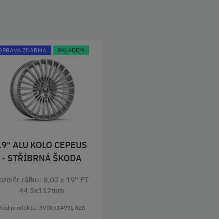
OPRAVA ZDARMA
SKLADEM
19" ALU KOLO CEPEUS
- STŘÍBRNÁ ŠKODA
ozměr ráfku: 8,0J x 19" ET
44 5x112mm
Kód produktu: 3V0071499L 8Z8