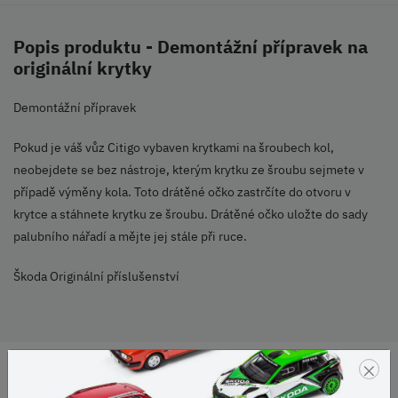
Popis produktu - Demontážní přípravek na
originální krytky
Demontážní přípravek
Pokud je váš vůz Citigo vybaven krytkami na šroubech kol,
neobejdete se bez nástroje, kterým krytku ze šroubu sejmete v
případě výměny kola. Toto drátěné očko zastrčíte do otvoru v
krytce a stáhnete krytku ze šroubu. Drátěné očko uložte do sady
palubního nářadí a mějte jej stále při ruce.
Škoda Originální příslušenství
×
DOPRAVA ZDARMA
OD 2500 KČ