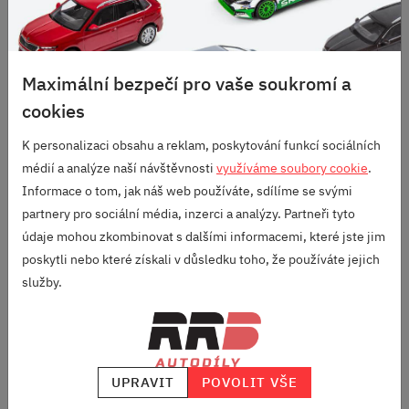
VELKÝ VÝBĚR
ZNAČEK
Maximální bezpečí pro vaše soukromí a
RODINNÁ FIRMA
S DLOUHOU TRADICÍ
cookies
SKVĚLÉ HODNOCENÍ
K personalizaci obsahu a reklam, poskytování funkcí sociálních
HEUREKA.CZ
/
ZBOZI.CZ
médií a analýze naší návštěvnosti
využíváme soubory cookie
.
Informace o tom, jak náš web používáte, sdílíme se svými
partnery pro sociální média, inzerci a analýzy. Partneři tyto
Odebírej náš newsletter
údaje mohou zkombinovat s dalšími informacemi, které jste jim
poskytli nebo které získali v důsledku toho, že používáte jejich
a vždycky budeš vědět, jaký ALU kola máme v akci, co najdeš
služby.
novýho v nabídce a do mailu ti přiletí nějaký počteníčko z našeho
blogu "Pod kapotou".
UPRAVIT
POVOLIT VŠE
ODEBÍRAT