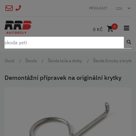
PŘIHLÁSIT
0
0 KČ
Úvod
Škoda
Škoda kola a disky
Škoda šrouby a krytky
Demontážní přípravek na originální krytky