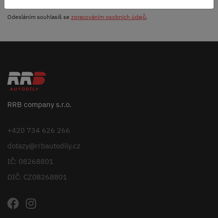
Odesláním souhlasíš se
zpracováním osobních údajů
.
RRB company s.r.o.
+420 734 626 266
dotazy@rrbautodily.cz
IČ: 08268801
DIČ: CZ08268801