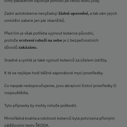
čímž pasažérům zajišťuje pohodlí po celou dobu jízdy.
Zadní autokoberce nevyžadují
žádné upevnění,
a tak vám jejich
umístění zabere jen pár okamžiků.
Před tím je však potřeba vyjmout koberce původní,
protože
vrstvení rohoží na sebe
je z bezpečnostních
důvodů
zakázáno.
Snadné a rychlé je také vyjmutí koberců za účelem údržby.
K té se nejlépe hodí běžné saponátové mycí prostředky.
Co naopak nedoporučujeme, jsou abrazivní čisticí prostředky či
rozpouštědla.
Tyto přípravky by mohly rohože poškodit.
Mimořádná kvalita a odolnost koberců byla potvrzena přísnými
zátěžovými testy ŠKODA.