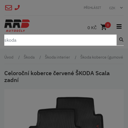
PŘIHLÁSIT
0
0 KČ
Úvod
Škoda
Škoda interier
Škoda koberce (gumové a t
Celoroční koberce červené ŠKODA Scala
zadní