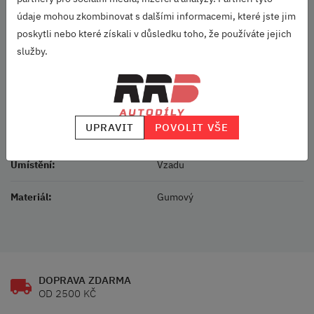
URČENO PRO:
údaje mohou zkombinovat s dalšími informacemi, které jste jim
Scala (2019+)
poskytli nebo které získali v důsledku toho, že používáte jejich
služby.
Škoda Originální příslušenství
Parametry
UPRAVIT
POVOLIT VŠE
Vozidlo:
Scala
Umístění:
Vzadu
Materiál:
Gumový
DOPRAVA ZDARMA
OD 2500 KČ