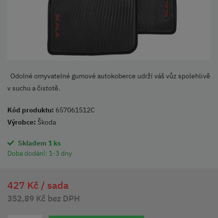
Odolné omyvatelné gumové autokoberce udrží váš vůz spolehlivě
v suchu a čistotě.
Kód produktu:
657061512C
Výrobce:
Škoda
Skladem 1 ks
Doba dodání:
1-3 dny
427 Kč /
sada
352,89 Kč bez DPH