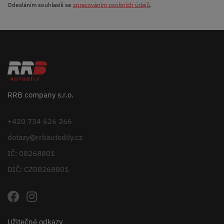
Odesláním souhlasíš se
zpracováním osobních údajů
.
RRB company s.r.o.
+420 734 626 266
dotazy@rrbautodily.cz
IČ: 08268801
DIČ: CZ08268801
Užitečné odkazy