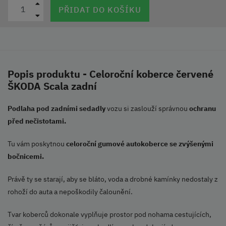
PŘIDAT DO KOŠÍKU
Popis produktu - Celoroční koberce červené
ŠKODA Scala zadní
Podlaha pod zadními sedadly
vozu si zaslouží správnou
ochranu
před nečistotami.
Tu vám poskytnou
celoroční gumové autokoberce se zvýšenými
bočnicemi.
Právě ty se starají, aby se bláto, voda a drobné kamínky nedostaly z
rohoží do auta a nepoškodily čalounění.
Tvar koberců dokonale vyplňuje prostor pod nohama cestujících,