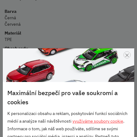
Barva
Černá
Červená
Materiál
TPE
Obsah sady
×
Dva zadní koberce s červeným nápisem SCALA na černém
podkladu, montážní návod.
Hmotnost
1,7 kg
Omezení
Maximální bezpečí pro vaše soukromí a
Pouze pro vozy ŠKODA SCALA s levostranným řízením.
cookies
Upevnění
Volně vložené na podlahu vozu.
K personalizaci obsahu a reklam, poskytování funkcí sociálních
Údržba
médií a analýze naší návštěvnosti
využíváme soubory cookie
.
Běžné saponátové mycí prostředky. Nepoužívat abrazivní čisticí
Informace o tom, jak náš web používáte, sdílíme se svými
prostředky nebo rozpouštědla.
partnery pro sociální média, inzerci a analýzy. Partneři tyto