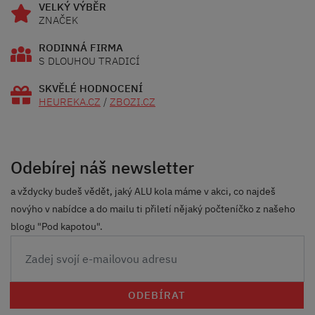
VELKÝ VÝBĚR
ZNAČEK
RODINNÁ FIRMA
S DLOUHOU TRADICÍ
SKVĚLÉ HODNOCENÍ
HEUREKA.CZ
/
ZBOZI.CZ
Odebírej náš newsletter
a vždycky budeš vědět, jaký ALU kola máme v akci, co najdeš
novýho v nabídce a do mailu ti přiletí nějaký počteníčko z našeho
blogu "Pod kapotou".
ODEBÍRAT