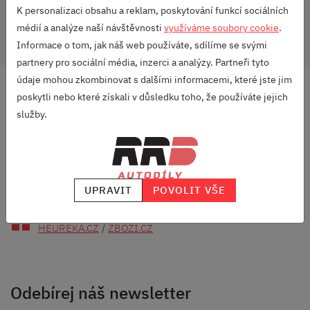
K personalizaci obsahu a reklam, poskytování funkcí sociálních
Škoda Originální příslušenství
médií a analýze naší návštěvnosti
využíváme soubory cookie
.
Informace o tom, jak náš web používáte, sdílíme se svými
partnery pro sociální média, inzerci a analýzy. Partneři tyto
údaje mohou zkombinovat s dalšími informacemi, které jste jim
DOPRAVA ZDARMA
poskytli nebo které získali v důsledku toho, že používáte jejich
OD 2500 KČ
služby.
VELKÝ VÝBĚR
ZNAČEK
RODINNÁ FIRMA
S DLOUHOU TRADICÍ
UPRAVIT
POVOLIT VŠE
SKVĚLÉ HODNOCENÍ
HEUREKA.CZ
/
ZBOZI.CZ
Odebírej náš newsletter