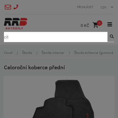
PŘIHLÁSIT
0
0 KČ
Úvod
Škoda
Škoda interier
Škoda koberce (gumové a t
Celoroční koberce přední