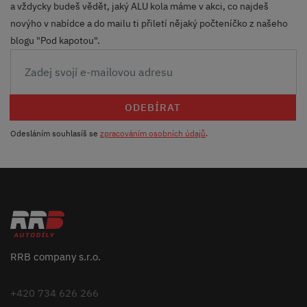
a vždycky budeš vědět, jaký ALU kola máme v akci, co najdeš
novýho v nabídce a do mailu ti přiletí nějaký počteníčko z našeho
blogu "Pod kapotou".
ODEBÍRAT
Odesláním souhlasíš se
zpracováním osobních údajů
.
RRB company s.r.o.
+420 734 626 266