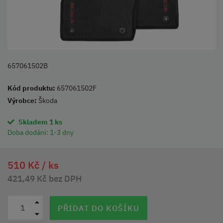
657061502B
Kód produktu:
657061502F
Výrobce:
Škoda
Skladem 1 ks
Doba dodání:
1-3 dny
510 Kč /
ks
421,49 Kč bez DPH
PŘIDAT DO KOŠÍKU