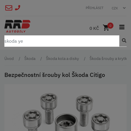
PŘIHLÁSIT
0
0 KČ
Úvod
Škoda
Škoda kola a disky
Škoda šrouby a krytky
Bezpečnostní šrouby kol Škoda Citigo