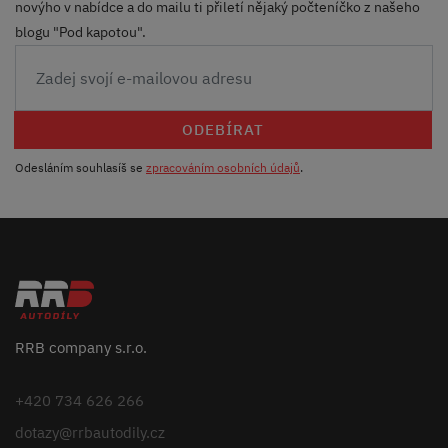
novýho v nabídce a do mailu ti přiletí nějaký počteníčko z našeho
blogu "Pod kapotou".
ODEBÍRAT
Odesláním souhlasíš se
zpracováním osobních údajů
.
RRB company s.r.o.
+420 734 626 266
dotazy@rrbautodily.cz