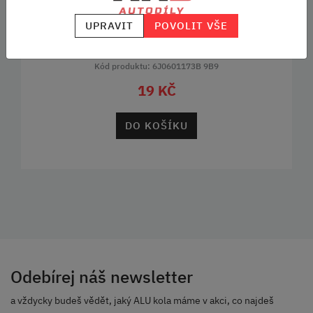
Černá krytka pro bezpečnostní šrouby kol na model
UPRAVIT
POVOLIT VŠE
vozu CITIGO.
Kód produktu: 6J0601173B 9B9
19 KČ
DO KOŠÍKU
Odebírej náš newsletter
a vždycky budeš vědět, jaký ALU kola máme v akci, co najdeš