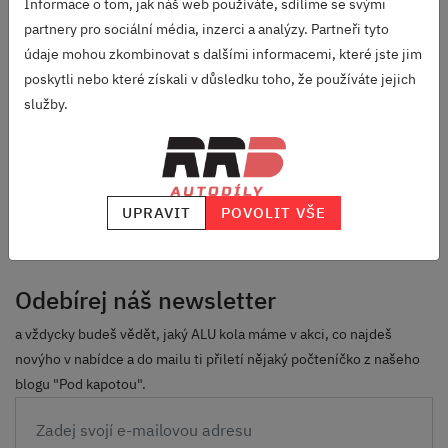
Informace o tom, jak náš web používáte, sdílíme se svými
DOPRAVA ZDARMA
partnery pro sociální média, inzerci a analýzy. Partneři tyto
OD 2500 KČ
údaje mohou zkombinovat s dalšími informacemi, které jste jim
VELKÝ VÝBĚR
poskytli nebo které získali v důsledku toho, že používáte jejich
ZNAČEK
služby.
RODINNÁ FIRMA
S DLOUHOU TRADICÍ
SKVĚLÉ HODNOCENÍ
HEUREKA.CZ
/
ZBOZI.CZ
UPRAVIT
POVOLIT VŠE
Odebírej náš newsletter
a vždycky budeš vědět, jaký ALU kola máme v akci, co najdeš
novýho v nabídce a do mailu ti přiletí nějaký počteníčko z našeho
blogu "Pod kapotou".