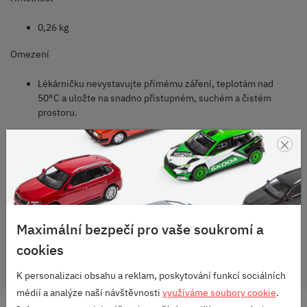
0,26 kg
Omezení
Lékárničku nevystavujte přímému záření, teplotám nad
50°C a uložte na snadno přístupném, suchém a čistém
prostoru.
×
POZNÁMKA
Doporučení: Po uplynutí 4 let po datu kompletace proveďte
kontrolu doby použitelnosti jednotlivých komponentů, která
je uvedena na jejich obalu a proveďte jejich výměnu.
Komponenty lze vyměňovat samostatně.
Maximální bezpečí pro vaše soukromí a
Škoda Originální příslušenství
cookies
K personalizaci obsahu a reklam, poskytování funkcí sociálních
médií a analýze naší návštěvnosti
využíváme soubory cookie
.