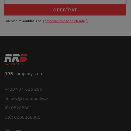
ODEBÍRAT
Odesláním souhlasíš se
zpracováním osobních údajů
.
RRB company s.r.o.
+420 734 626 266
dotazy@rrbautodily.cz
IČ: 08268801
DIČ: CZ08268801