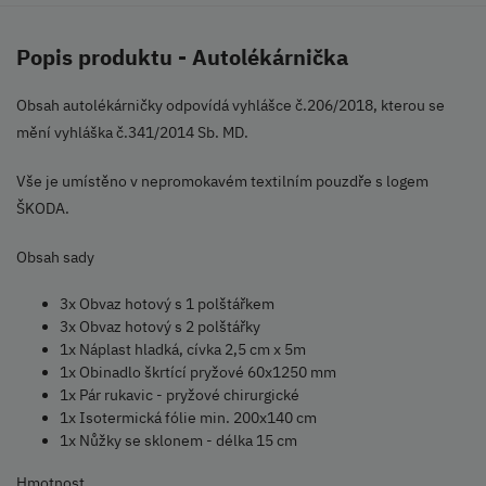
Popis produktu - Autolékárnička
Obsah autolékárničky odpovídá vyhlášce č.206/2018, kterou se
mění vyhláška č.341/2014 Sb. MD.
Vše je umístěno v nepromokavém textilním pouzdře s logem
ŠKODA.
Obsah sady
3x Obvaz hotový s 1 polštářkem
3x Obvaz hotový s 2 polštářky
1x Náplast hladká, cívka 2,5 cm x 5m
1x Obinadlo škrtící pryžové 60x1250 mm
1x Pár rukavic - pryžové chirurgické
1x Isotermická fólie min. 200x140 cm
1x Nůžky se sklonem - délka 15 cm
Hmotnost