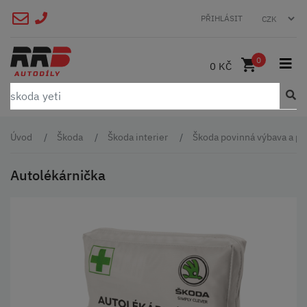
PŘIHLÁSIT
0
0 KČ
Úvod
Škoda
Škoda interier
Škoda povinná výbava a př
Autolékárnička