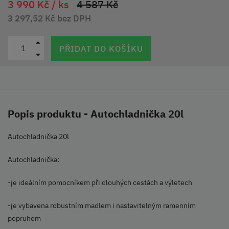
3 990 Kč /
ks
4 587 Kč
3 297,52 Kč bez DPH
PŘIDAT DO KOŠÍKU
Popis produktu - Autochladnička 20l
Autochladnička 20l
Autochladnička:
-je ideálním pomocníkem při dlouhých cestách a výletech
-je vybavena robustním madlem i nastavitelným ramenním
popruhem