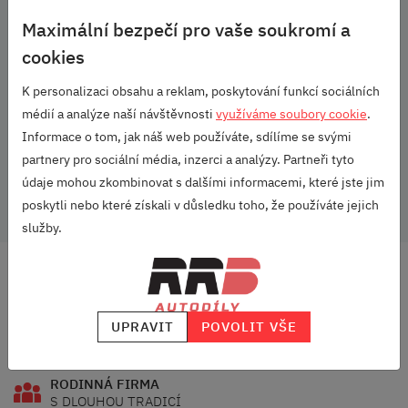
Maximální bezpečí pro vaše soukromí a
Rozměry: 42 x 30 x 42 cm
cookies
Škoda Originální příslušenství
K personalizaci obsahu a reklam, poskytování funkcí sociálních
médií a analýze naší návštěvnosti
využíváme soubory cookie
.
Parametry
Informace o tom, jak náš web používáte, sdílíme se svými
partnery pro sociální média, inzerci a analýzy. Partneři tyto
Vozidlo:
Univerzální
údaje mohou zkombinovat s dalšími informacemi, které jste jim
poskytli nebo které získali v důsledku toho, že používáte jejich
služby.
DOPRAVA ZDARMA
OD 2500 KČ
UPRAVIT
POVOLIT VŠE
VELKÝ VÝBĚR
ZNAČEK
RODINNÁ FIRMA
S DLOUHOU TRADICÍ