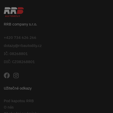
RRB company s.r.o.
+420 734 626 266
dotazy@rrbautodily.cz
IČ: 08268801
DIČ: CZ08268801
Užitečné odkazy
Pod kapotou RRB
O nás