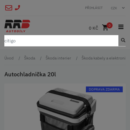
PŘIHLÁSIT
0
0 KČ
Úvod
Škoda
Škoda interier
Škoda kabely a elektronika
Autochladnička 20l
DOPRAVA ZDARMA