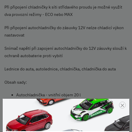
Při připojení chladničky k síti střídavého proudu je možné využít
dva provozní režimy - ECO nebo MAX
Při připojení autochladničky do zásuvky 12V nelze chladicí výkon
nastavovat
Snímač napětí při zapojení autochladničky do 12V zásuvky slouží k
ochraně autobaterie proti vybití
Lednice do auta, autolednice, chladnička, chladnička do auta
Obsah sady:
Autochladnička - vnitřní objem 20 l
přívodní kabel k připojení 12V
×
snímač napětí
přívodní kabel k připojení do sítě střídavého proudu 230V
návod k použití
Napájení: 12V nebo 230V zásuvky