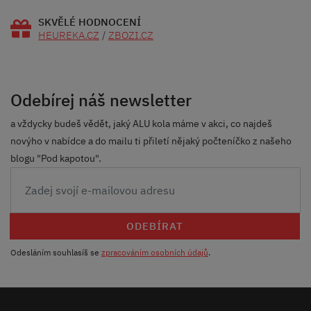
SKVĚLÉ HODNOCENÍ
HEUREKA.CZ
/
ZBOZI.CZ
Odebírej náš newsletter
a vždycky budeš vědět, jaký ALU kola máme v akci, co najdeš
novýho v nabídce a do mailu ti přiletí nějaký počteníčko z našeho
blogu "Pod kapotou".
ODEBÍRAT
Odesláním souhlasíš se
zpracováním osobních údajů
.