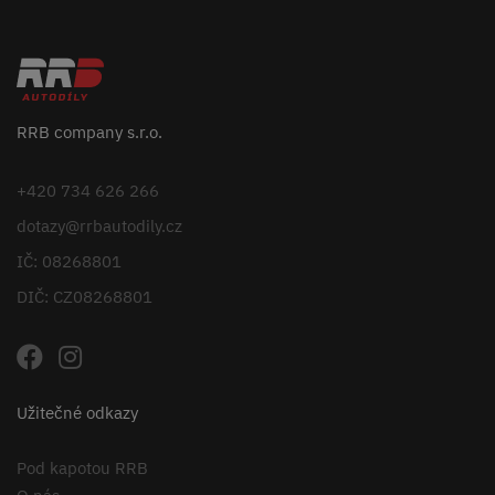
RRB company s.r.o.
+420 734 626 266
dotazy@rrbautodily.cz
IČ: 08268801
DIČ: CZ08268801
Užitečné odkazy
Pod kapotou RRB