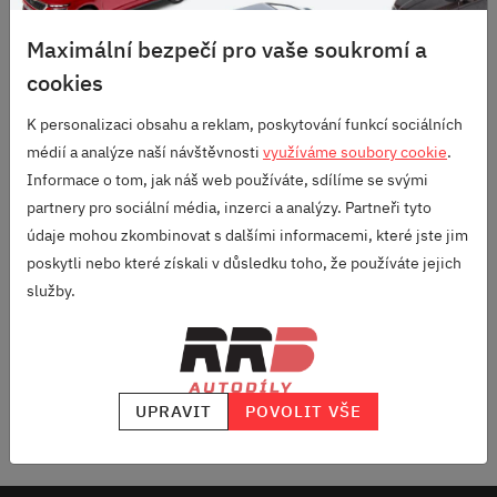
S DLOUHOU TRADICÍ
Maximální bezpečí pro vaše soukromí a
SKVĚLÉ HODNOCENÍ
cookies
HEUREKA.CZ
/
ZBOZI.CZ
K personalizaci obsahu a reklam, poskytování funkcí sociálních
médií a analýze naší návštěvnosti
využíváme soubory cookie
.
Odebírej náš newsletter
Informace o tom, jak náš web používáte, sdílíme se svými
partnery pro sociální média, inzerci a analýzy. Partneři tyto
a vždycky budeš vědět, jaký ALU kola máme v akci, co najdeš
údaje mohou zkombinovat s dalšími informacemi, které jste jim
novýho v nabídce a do mailu ti přiletí nějaký počteníčko z našeho
poskytli nebo které získali v důsledku toho, že používáte jejich
blogu "Pod kapotou".
služby.
ODEBÍRAT
UPRAVIT
POVOLIT VŠE
Odesláním souhlasíš se
zpracováním osobních údajů
.