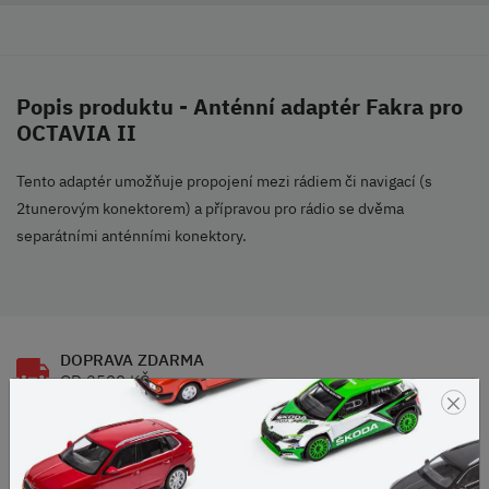
Popis produktu - Anténní adaptér Fakra pro
OCTAVIA II
Tento adaptér umožňuje propojení mezi rádiem či navigací (s
2tunerovým konektorem) a přípravou pro rádio se dvěma
separátními anténními konektory.
DOPRAVA ZDARMA
OD 2500 KČ
×
VELKÝ VÝBĚR
ZNAČEK
RODINNÁ FIRMA