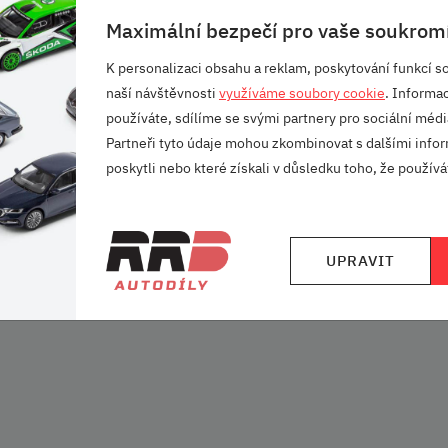
at abrazivní čisticí
Maximální bezpečí pro vaše soukromí
K personalizaci obsahu a reklam, poskytování funkcí so
naší návštěvnosti
využíváme soubory cookie
. Informa
používáte, sdílíme se svými partnery pro sociální média
Partneři tyto údaje mohou zkombinovat s dalšími infor
poskytli nebo které získali v důsledku toho, že používát
řit ve velkém technickém
ana.
UPRAVIT