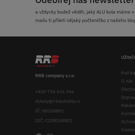
a vždycky budeš vědět, jaký ALU kola máme v 
mailu ti přiletí nějaký počteníčko z našeho bl
Užiteč
Pod k
RRB company s.r.o.
O nás
Obcho
+420 734 626 266
Doprav
dotazy@rrbautodily.cz
Reklam
IČ: 08268801
Kontak
DIČ: CZ08268801
Ochran
Cookie