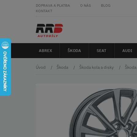
DOPRAVA A PLATBA
O NÁS
BLOG
KONTAKT
ABREX
ŠKODA
SEAT
AUDI
Úvod
Škoda
Škoda kola a disky
Škoda 