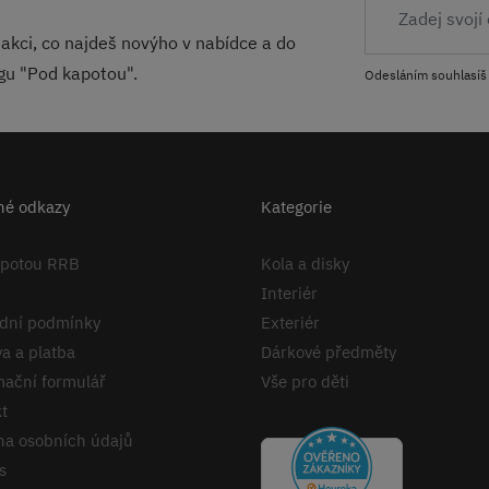
akci, co najdeš novýho v nabídce a do
ogu "Pod kapotou".
Odesláním souhlasíš
né odkazy
Kategorie
apotou RRB
Kola a disky
Interiér
dní podmínky
Exteriér
a a platba
Dárkové předměty
ační formulář
Vše pro děti
t
a osobních údajů
s