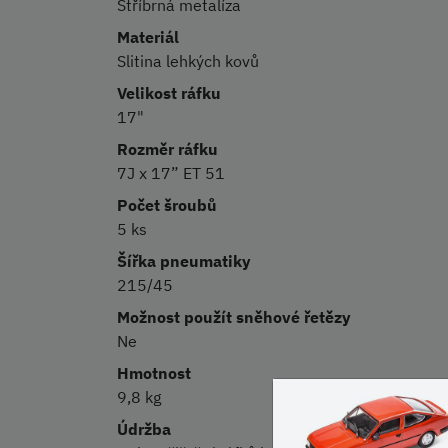
Stříbrná metalíza
Materiál
Slitina lehkých kovů
Velikost ráfku
17"
Rozměr ráfku
7J x 17” ET 51
Počet šroubů
5 ks
Šířka pneumatiky
215/45
Možnost použít sněhové řetězy
Ne
Hmotnost
9,8 kg
Údržba