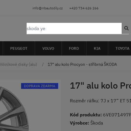
info@rrbautodily.cz
+420 734 626 266
PEUGEOT
VOLVO
FORD
KIA
TOYOTA
hliníkové disky (alu)
17" alu kolo Procyon - stříbrná ŠKODA
17" alu kolo P
DOPRAVA ZDARMA
Rozměr ráfku: 7J x 17“ ET
Kód produktu:
6VE071497F
Výrobce:
Škoda