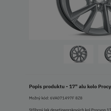
Popis produktu - 17" alu kolo Proc
Možný kód: 6VA071497F 8Z8
Stříbrný lak desetipaprskových kol Procyon 1