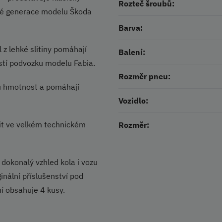
Rozteč šroubů:
rté generace modelu Škoda
Barva:
 z lehké slitiny pomáhají
Balení:
stí podvozku modelu Fabia.
Rozměr pneu:
ou hmotnost a pomáhají
Vozidlo:
řit ve velkém technickém
Rozměr:
 dokonalý vzhled kola i vozu
inální příslušenství pod
ní obsahuje 4 kusy.