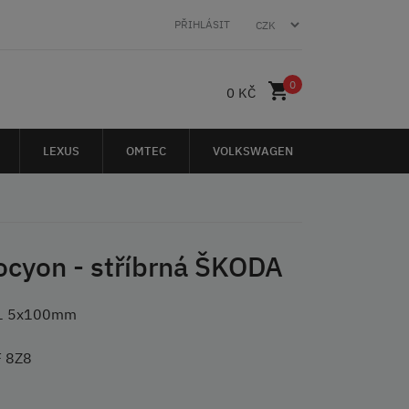
PŘIHLÁSIT
0
0 KČ
LEXUS
OMTEC
VOLKSWAGEN
rocyon - stříbrná ŠKODA
 51 5x100mm
 8Z8