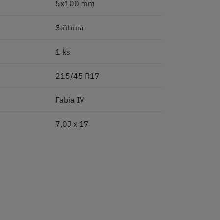
5x100 mm
Stříbrná
1 ks
215/45 R17
Fabia IV
7,0J x 17