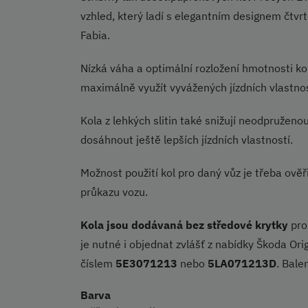
vzhled, který ladí s elegantním designem čtv
Fabia.
Nízká váha a optimální rozložení hmotnosti kol
maximálně využít vyvážených jízdních vlastno
Kola z lehkých slitin také snižují neodpružen
dosáhnout ještě lepších jízdních vlastností.
Možnost použití kol pro daný vůz je třeba ově
průkazu vozu.
Kola jsou dodávaná bez středové krytky
pro
je nutné i objednat zvlášť z nabídky Škoda Orig
číslem
5E3071213
nebo
5LA071213D
. Bale
Barva