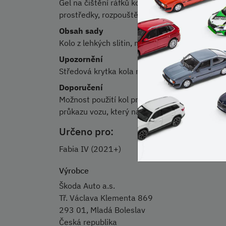
Gel na čištění ráfků kol 000096304C. Nepoužív
prostředky, rozpouštědla nebo drátěnku.
Obsah sady
Kolo z lehkých slitin, montážní návod
Upozornění
Středová krytka kola není součástí sady.
Doporučení
Možnost použití kol pro daný vůz je třeba ově
průkazu vozu, který naleznete na Portálu obč
Určeno pro:
Fabia IV (2021+)
Výrobce
Škoda Auto a.s.
Tř. Václava Klementa 869
293 01, Mladá Boleslav
Česká republika